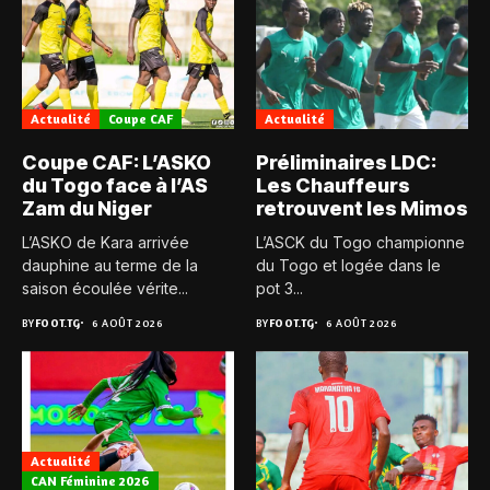
Actualité
Coupe CAF
Actualité
Coupe CAF: L’ASKO
Préliminaires LDC:
du Togo face à l’AS
Les Chauffeurs
Zam du Niger
retrouvent les Mimos
L’ASKO de Kara arrivée
L’ASCK du Togo championne
dauphine au terme de la
du Togo et logée dans le
saison écoulée vérite...
pot 3...
BY
FOOT.TG
6 AOÛT 2026
BY
FOOT.TG
6 AOÛT 2026
Actualité
CAN Féminine 2026