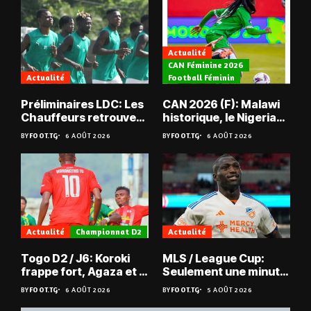
Actualité
CAN Féminine 2026
Actualité
Football Féminin
Préliminaires LDC: Les
CAN 2026 (F): Malawi
Chauffeurs retrouvent
historique, le Nigeria
les Mimos
sauvé, la Zambie
BY
FOOT.TG
6 AOÛT 2026
BY
FOOT.TG
6 AOÛT 2026
éliminée
Actualité
Championnat D2
Actualité
Togo D2 / J6: Koroki
MLS / League Cup:
frappe fort, Agaza et la
Seulement une minute
JCA assurent,
de jeu pour Kévin
BY
FOOT.TG
6 AOÛT 2026
BY
FOOT.TG
5 AOÛT 2026
suspense avant Sara
Denkey