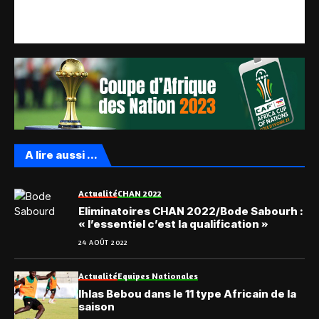
A lire aussi ...
Actualité
CHAN 2022
Eliminatoires CHAN 2022/Bode Sabourh :
« l’essentiel c’est la qualification »
24 AOÛT 2022
Actualité
Equipes Nationales
Ihlas Bebou dans le 11 type Africain de la
saison