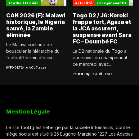
Football Féminin
Actualité
Championnat D2
CAN 2026 (F): Malawi
Togo D2 / J6: Koroki
historique, le Nigeria
frappe fort, Agaza et
sauvé, la Zambie
la JCA assurent,
éliminée
suspense avant Sara
FC – Doumbé FC
Le Malawi continue de
bousculer la hiérarchie du
La D2 nationale du Togo a
football féminin africain.
poursuivi son championnat
Pour...
ce mercredi avec...
BY
FOOT.TG
6 AOÛT 2026
BY
FOOT.TG
6 AOÛT 2026
Mention Légale
Le site foot.tg est hébergé par la société Infomaniak, dont le
siège social est situé à 25 Eugène-Marziano 1227 Les Acacias