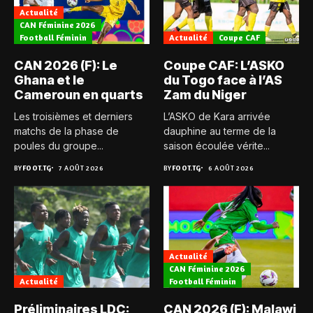
Actualité
CAN Féminine 2026
Football Féminin
Actualité
Coupe CAF
CAN 2026 (F): Le
Coupe CAF: L’ASKO
Ghana et le
du Togo face à l’AS
Cameroun en quarts
Zam du Niger
Les troisièmes et derniers
L’ASKO de Kara arrivée
matchs de la phase de
dauphine au terme de la
poules du groupe...
saison écoulée vérite...
BY
FOOT.TG
7 AOÛT 2026
BY
FOOT.TG
6 AOÛT 2026
Actualité
CAN Féminine 2026
Actualité
Football Féminin
Préliminaires LDC:
CAN 2026 (F): Malawi