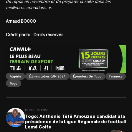
de repos en novembre et de préparer la suite dans les
meilleures conditions. ».
Arnaud BOCCO
Crédit photo : Droits réservés
Algérie
Éliminatoires CAN 2024
Éperviers Du Togo
Fennecs
Togo
PREVIOUS POST
Togo: Anthonio Têtê Amouzou candidat à la
présidence de la Ligue Régionale de football
Lomé Golfe