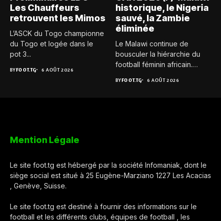
Les Chauffeurs
historique, le Nigeria
retrouvent les Mimos
sauvé, la Zambie
éliminée
L’ASCK du Togo championne
du Togo et logée dans le
Le Malawi continue de
pot 3...
bousculer la hiérarchie du
football féminin africain.
BY
FOOT.TG
6 AOÛT 2026
Pour...
BY
FOOT.TG
6 AOÛT 2026
Mention Légale
Le site foot.tg est hébergé par la société Infomaniak, dont le
siège social est situé à 25 Eugène-Marziano 1227 Les Acacias
, Genève, Suisse.
Le site foot.tg est destiné à fournir des informations sur le
football et les différents clubs, équipes de football , les