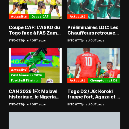
Actualité
Coupe CAF
Actualité
Coupe CAF: L’ASKO du
Préliminaires LDC: Les
Togo face à l’AS Zam
Chauffeurs retrouvent
du Niger
les Mimos
BY
FOOT.TG
6 AOÛT 2026
BY
FOOT.TG
6 AOÛT 2026
Actualité
CAN Féminine 2026
Football Féminin
Actualité
Championnat D2
CAN 2026 (F): Malawi
Togo D2 / J6: Koroki
historique, le Nigeria
frappe fort, Agaza et la
sauvé, la Zambie
JCA assurent,
BY
FOOT.TG
6 AOÛT 2026
BY
FOOT.TG
6 AOÛT 2026
éliminée
suspense avant Sara
FC – Doumbé FC