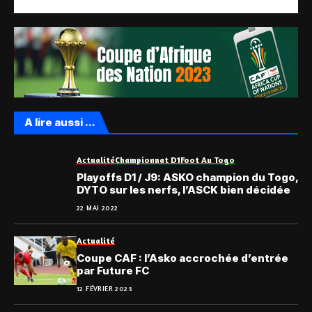
A lire aussi ...
Actualité
Championnat D1
Foot Au Togo
Playoffs D1 / J9: ASKO champion du Togo,
DYTO sur les nerfs, l’ASCK bien décidée
22 MAI 2022
Actualité
Coupe CAF : l’Asko accrochée d’entrée
par Future FC
12 FÉVRIER 2023