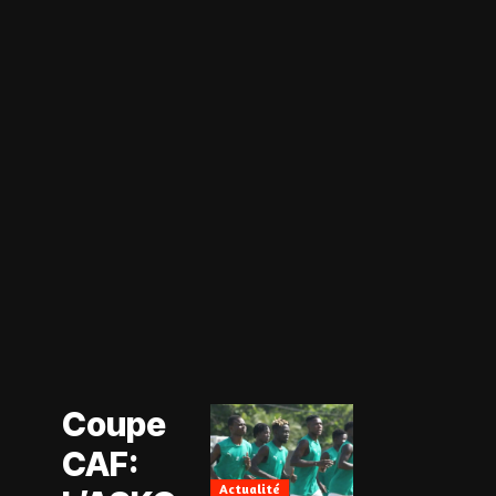
Actualité
Coupe CAF
Actualité
Coupe
CAN Féminine
2026
CAF:
Football
Féminin
Actualité