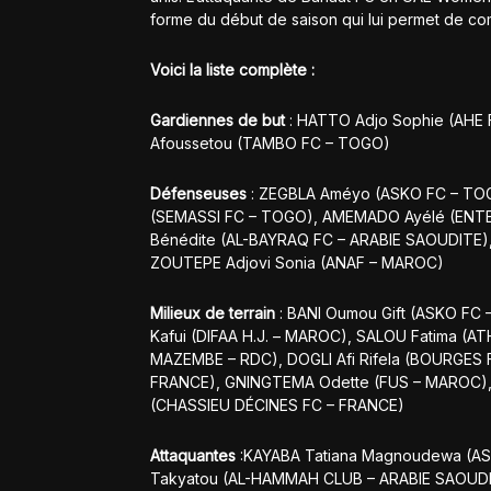
forme du début de saison qui lui permet de co
Voici la liste complète :
Gardiennes de but
: HATTO Adjo Sophie (AH
Afoussetou (TAMBO FC – TOGO)
Défenseuses
: ZEGBLA Améyo (ASKO FC – TO
(SEMASSI FC – TOGO), AMEMADO Ayélé (ENT
Bénédite (AL-BAYRAQ FC – ARABIE SAOUDITE)
ZOUTEPE Adjovi Sonia (ANAF – MAROC)
Milieux de terrain
: BANI Oumou Gift (ASKO FC
Kafui (DIFAA H.J. – MAROC), SALOU Fatima (
MAZEMBE – RDC), DOGLI Afi Rifela (BOURGES
FRANCE), GNINGTEMA Odette (FUS – MAROC),
(CHASSIEU DÉCINES FC – FRANCE)
Attaquantes
:KAYABA Tatiana Magnoudewa (AS
Takyatou (AL-HAMMAH CLUB – ARABIE SAOUDI