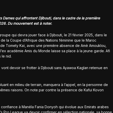
rs Dames qui affrontent Djibouti, dans le cadre de la première
2026. Du mouvement est à noter.
oupe qui devra jouer face à Djibouti, le 21 février 2025, dans le
s de la Coupe d’Afrique des Nations féminine que le Maroc
te de Tomety Kaï, avec une première absence de Amè Amouklou,
l’ex académie Amis du Monde laisse sa place à la jeune garde. Afi
le nid.
s vont devoir se frotter à Djibouti sans Ayawoa Kaglan retenue en
uant en milieu de terrain, manquera à l’appel, en la personne de
mêmes raisons. On note par contre la présence de Kafui Kovon
re confiance à Manéla Fania Donyoh qui évolue aux Emirats arabes
s Pro League va devoir confirmer en sélection nationale, sa bonne