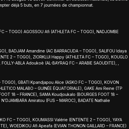
mpter déjà 5 buts, en 7 journées de championnat.
E FC – TOGO) AGOSSOU Afi (ATHLETA FC – TOGO), NADJOMBE
GO), BADJAM Amandine (AC BARRACUDA – TOGO), SALIFOU Idaya
ENTE 2 – TOGO), ZIORKLUI Happy (ATHLETA FC – TOGO), KOUGLO
, FOLLY-ABLA Adoukoè (AL-BAYRAQ FC – ARABIE SAOUDITE), ,
 – TOGO), GBATI Kpandjapou Alice (ASKO FC – TOGO), KOVON
ATHLETICO MALABO – GUINÉE ÉQUATORIALE), GAKE Ami Reine (TP
 FOOT 18 – FRANCE), SAMA Koudjoukalo (BOURGES FOOT 18 –
 N’DJAMBARA Amiratou (FUS – MAROC), BADATE Nathalie
KO FC – TOGO), KOUMASSI Valérie (ENTENTE 2 – TOGO), YAYA
TE), WOEDIKOU Afi Apeafa (EVIAN THONON GAILLARD – FRANCE)