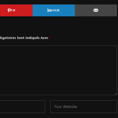
PIN
SHARE
igatoires Sont Indiqués Avec
*