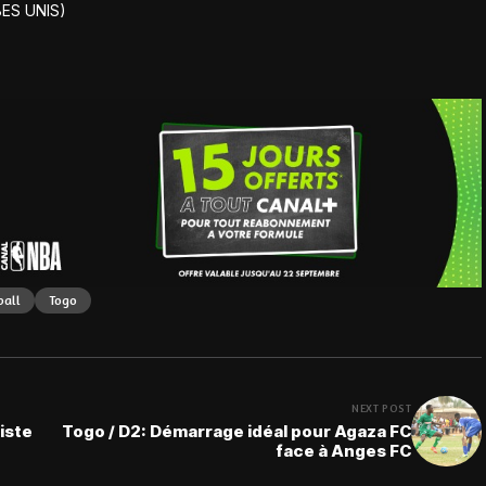
ES UNIS)
ball
Togo
NEXT POST
iste
Togo / D2: Démarrage idéal pour Agaza FC
face à Anges FC