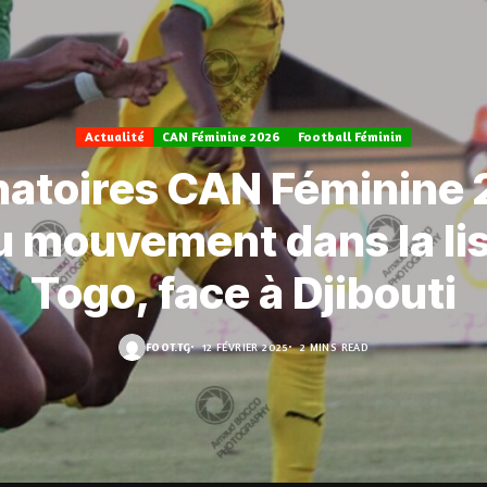
Actualité
CAN Féminine 2026
Football Féminin
natoires CAN Féminine 
u mouvement dans la li
Togo, face à Djibouti
FOOT.TG
12 FÉVRIER 2025
2 MINS READ