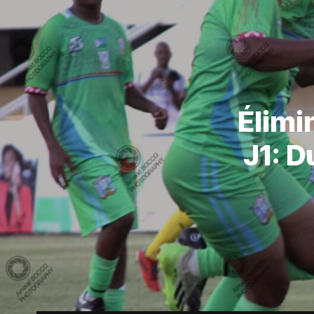
Élimi
J1: D