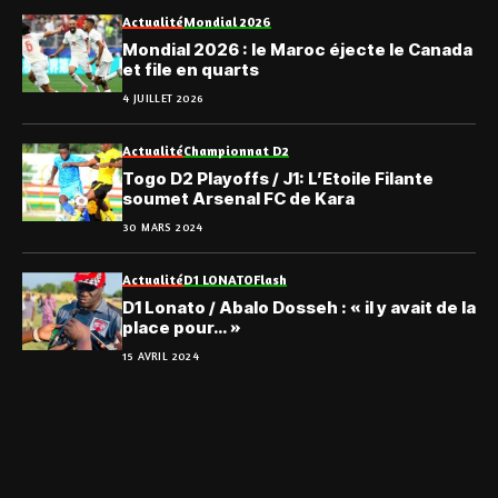
Actualité
Mondial 2026
Mondial 2026 : le Maroc éjecte le Canada
et file en quarts
4 JUILLET 2026
Actualité
Championnat D2
Togo D2 Playoffs / J1: L’Etoile Filante
soumet Arsenal FC de Kara
30 MARS 2024
Actualité
D1 LONATO
Flash
D1 Lonato / Abalo Dosseh : « il y avait de la
place pour… »
15 AVRIL 2024