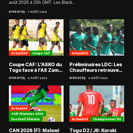
août 2026 à 20h GMT. Les Black...
BY
FOOT.TG
7 AOÛT 2026
Actualité
Coupe CAF
Actualité
Coupe CAF: L’ASKO du
Préliminaires LDC: Les
Togo face à l’AS Zam
Chauffeurs retrouvent
du Niger
les Mimos
BY
FOOT.TG
6 AOÛT 2026
BY
FOOT.TG
6 AOÛT 2026
Actualité
CAN Féminine 2026
Football Féminin
Actualité
Championnat D2
CAN 2026 (F): Malawi
Togo D2 / J6: Koroki