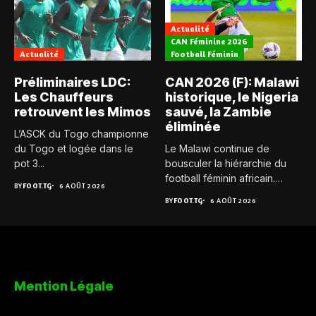
Actualité
CAN Féminine 2026
Actualité
Football Féminin
Préliminaires LDC:
CAN 2026 (F): Malawi
Les Chauffeurs
historique, le Nigeria
retrouvent les Mimos
sauvé, la Zambie
éliminée
L’ASCK du Togo championne
du Togo et logée dans le
Le Malawi continue de
pot 3...
bousculer la hiérarchie du
football féminin africain.
BY
FOOT.TG
6 AOÛT 2026
Pour...
BY
FOOT.TG
6 AOÛT 2026
Mention Légale