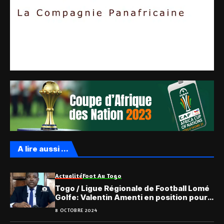
A lire aussi ...
Actualité
Foot Au Togo
Togo / Ligue Régionale de Football Lomé
Golfe: Valentin Amenti en position pour
la nouvelle mandature
8 OCTOBRE 2024