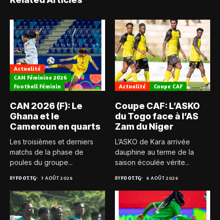
Actualité
CAN Féminine 2026
Football Féminin
Actualité
Coupe CAF
CAN 2026 (F): Le
Coupe CAF: L’ASKO
Ghana et le
du Togo face à l’AS
Cameroun en quarts
Zam du Niger
Les troisièmes et derniers
L’ASKO de Kara arrivée
matchs de la phase de
dauphine au terme de la
poules du groupe...
saison écoulée vérite...
BY
FOOT.TG
7 AOÛT 2026
BY
FOOT.TG
6 AOÛT 2026