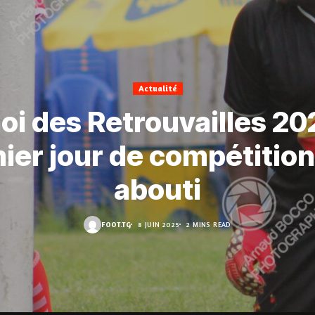
Actualité
oi des Retrouvailles 20
ier jour de compétition
abouti
FOOT.TG
8 JUIN 2025
2 MINS READ