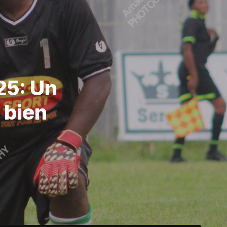
25: Un
 bien