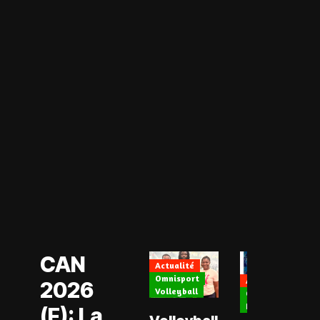
Actualité
CAN Féminine
2026
Football Féminin
CAN
Actualité
Omnisport
Actualité
2026
Volleyball
CAN Féminine 202
Football Féminin
(F): La