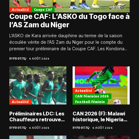
Actualité
Coupe CAF
Coupe CAF: L’ASKO du Togo face à
l’AS Zam du Niger
L’ASKO de Kara arrivée dauphine au terme de la saison
écoulée vérite de l’AS Zam du Niger pour le compte du
premier tour préliminaire de la Coupe CAF. Les Kondona...
BY
FOOT.TG
6 AOÛT 2026
Actualité
CAN Féminine 2026
Actualité
Football Féminin
Préliminaires LDC: Les
CAN 2026 (F): Malawi
Chauffeurs retrouvent
historique, le Nigeria
les Mimos
sauvé, la Zambie
BY
FOOT.TG
6 AOÛT 2026
BY
FOOT.TG
6 AOÛT 2026
éliminée