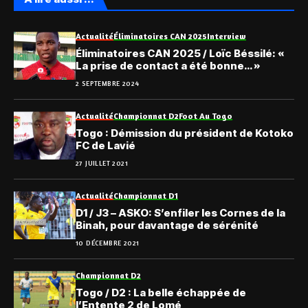
Actualité
Éliminatoires CAN 2025
Interview
Éliminatoires CAN 2025 / Loïc Béssilé: «
La prise de contact a été bonne… »
2 SEPTEMBRE 2024
Actualité
Championnat D2
Foot Au Togo
Togo : Démission du président de Kotoko
FC de Lavié
27 JUILLET 2021
Actualité
Championnat D1
D1 / J3 – ASKO: S’enfiler les Cornes de la
Binah, pour davantage de sérénité
10 DÉCEMBRE 2021
Championnat D2
Togo / D2 : La belle échappée de
l’Entente 2 de Lomé