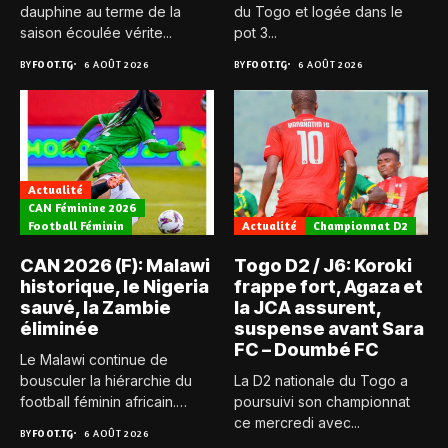
dauphine au terme de la
du Togo et logée dans le
saison écoulée vérite...
pot 3...
BY
FOOT.TG
6 AOÛT 2026
BY
FOOT.TG
6 AOÛT 2026
Actualité
CAN Féminine 2026
Football Féminin
Actualité
Championnat D2
CAN 2026 (F): Malawi
Togo D2 / J6: Koroki
historique, le Nigeria
frappe fort, Agaza et
sauvé, la Zambie
la JCA assurent,
éliminée
suspense avant Sara
FC – Doumbé FC
Le Malawi continue de
bousculer la hiérarchie du
La D2 nationale du Togo a
football féminin africain.
poursuivi son championnat
Pour...
ce mercredi avec...
BY
FOOT.TG
6 AOÛT 2026