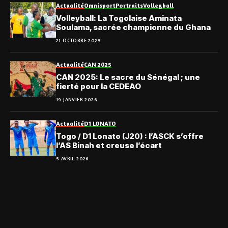
Actualité
Omnisport
Portraits
Volleyball
Volleyball: La Togolaise Aminata
Soulama, sacrée championne du Ghana
21 OCTOBRE 2025
Actualité
CAN 2025
CAN 2025: Le sacre du Sénégal ; une
fierté pour la CEDEAO
19 JANVIER 2026
Actualité
D1 LONATO
Togo / D1 Lonato (J20) : l’ASCK s’offre
l’AS Binah et creuse l’écart
5 AVRIL 2026