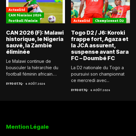
Actualité
CAN Féminine 2026
Football Féminin
Actualité
Championnat D2
CAN 2026 (F): Malawi
Togo D2 / J6: Koroki
historique, le Nigeria
frappe fort, Agaza et
sauvé, la Zambie
la JCA assurent,
éliminée
suspense avant Sara
FC – Doumbé FC
Le Malawi continue de
bousculer la hiérarchie du
La D2 nationale du Togo a
football féminin africain.
poursuivi son championnat
Pour...
ce mercredi avec...
BY
FOOT.TG
6 AOÛT 2026
BY
FOOT.TG
6 AOÛT 2026
Mention Légale