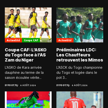
Actualité
Coupe CAF
Actualité
Coupe CAF: L’ASKO
Préliminaires LDC:
du Togo face à l’AS
Les Chauffeurs
Zam du Niger
retrouvent les Mimos
L’ASKO de Kara arrivée
L’ASCK du Togo championne
dauphine au terme de la
du Togo et logée dans le
saison écoulée vérite...
pot 3...
BY
FOOT.TG
6 AOÛT 2026
BY
FOOT.TG
6 AOÛT 2026