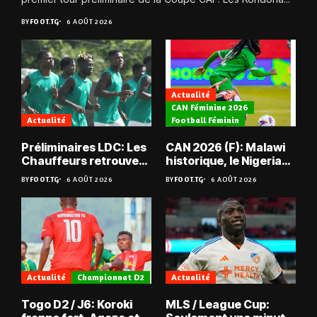
BY
FOOT.TG
6 AOÛT 2026
Actualité
CAN Féminine 2026
Actualité
Football Féminin
Préliminaires LDC: Les
CAN 2026 (F): Malawi
Chauffeurs retrouvent
historique, le Nigeria
les Mimos
sauvé, la Zambie
BY
FOOT.TG
6 AOÛT 2026
BY
FOOT.TG
6 AOÛT 2026
éliminée
Actualité
Championnat D2
Actualité
Togo D2 / J6: Koroki
MLS / League Cup: