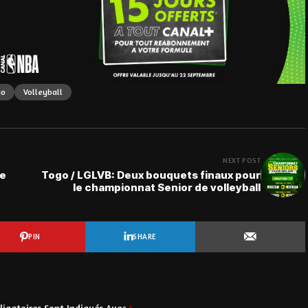
go
Volleyball
NEXT POST
le
Togo / LGLVB: Deux bouquets finaux pour
le championnat Senior de volleyball
PIN
SHARE
igatoires Sont Indiqués Avec
*