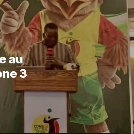
pe au
one 3