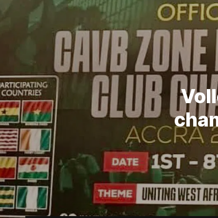
Voll
cham