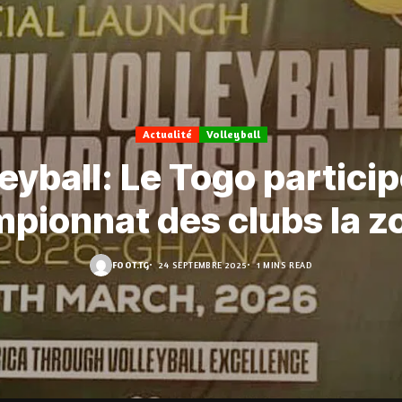
Actualité
Volleyball
eyball: Le Togo partici
pionnat des clubs la z
FOOT.TG
24 SEPTEMBRE 2025
1 MINS READ