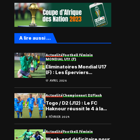
A lire aussi ...
Actualité
Football Féminin
MONDIAL U17 (F)
Éliminatoires Mondial U17
(F) : Les Éperviers
cadettes à Accra pour le
17 AVRIL 2026
défi retour
Actualité
Championnat D2
Flash
Togo / D2 (J12) : Le FC
Haknour réussit le 4 à la
suite, le récapitulatif
8 FÉVRIER 2024
Actualité
Football Féminin
Week-end déficitaire pour