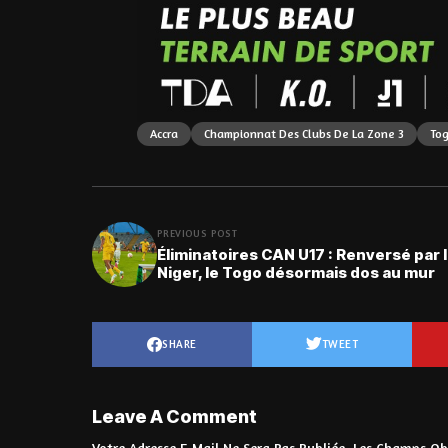
Accra
Championnat Des Clubs De La Zone 3
To
PREVIOUS POST
Éliminatoires CAN U17 : Renversé par 
Niger, le Togo désormais dos au mur
SHARE
TWEET
Leave A Comment
Votre Adresse E-Mail Ne Sera Pas Publiée.
Les Champs Obl