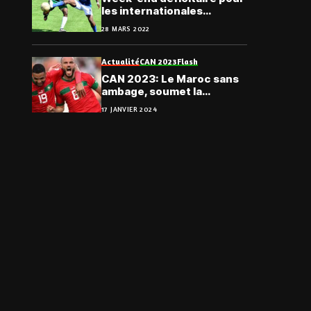
les internationales
togolaises
28 MARS 2022
Actualité
CAN 2023
Flash
CAN 2023: Le Maroc sans
ambage, soumet la
Tanzanie
17 JANVIER 2024