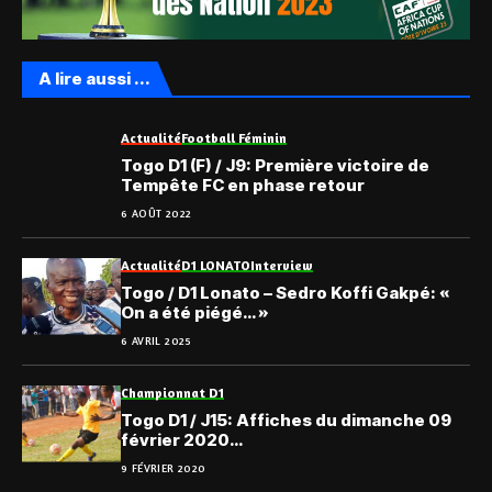
A lire aussi ...
Actualité
Football Féminin
Togo D1 (F) / J9: Première victoire de
Tempête FC en phase retour
6 AOÛT 2022
Actualité
D1 LONATO
Interview
Togo / D1 Lonato – Sedro Koffi Gakpé: «
On a été piégé… »
6 AVRIL 2025
Championnat D1
Togo D1 / J15: Affiches du dimanche 09
février 2020…
9 FÉVRIER 2020