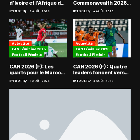
d’Ivoire et l’Afrique du
Commonwealth 2026 :
Sud en quarts
« Les médailles ne
BY
FOOT.TG
5 AOÛT 2026
BY
FOOT.TG
4 AOÛT 2026
tombent pas du ciel »,
Benjamin Boukpeti
Actualité
Actualité
CAN Féminine 2026
CAN Féminine 2026
Football Féminin
Football Féminin
CAN 2026 (F): Les
CAN 2026 (F) : Quatre
quarts pour le Maroc
leaders foncent vers
et l’Algérie
les quarts
BY
FOOT.TG
4 AOÛT 2026
BY
FOOT.TG
3 AOÛT 2026