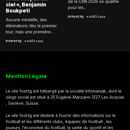
de la CAN 2026 se qualifie
ciel », Benjamin
pour les...
Boukpeti
BY
FOOT.TG
4 AOÛT 2026
Aucune médaille, des
éliminations dès le premier
tour, mais une première
expérience...
BY
FOOT.TG
4 AOÛT 2026
Mention Légale
Le site foot.tg est hébergé par la société Infomaniak, dont le
siège social est situé à 25 Eugène-Marziano 1227 Les Acacias
, Genève, Suisse.
Le site foot.tg est destiné à fournir des informations sur le
football et les différents clubs, équipes de football , les
joueurs, l’économie du football, la santé du sportif et les