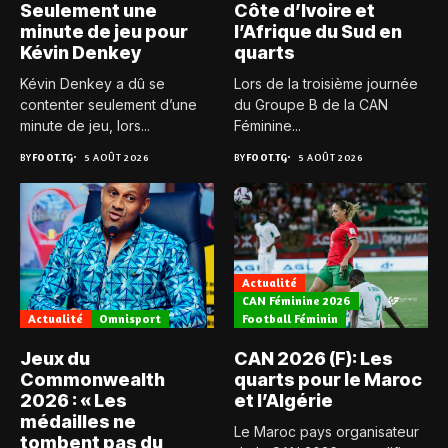
Seulement une
Côte d’Ivoire et
minute de jeu pour
l’Afrique du Sud en
Kévin Denkey
quarts
Kévin Denkey a dû se
Lors de la troisième journée
contenter seulement d’une
du Groupe B de la CAN
minute de jeu, lors...
Féminine...
BY
FOOT.TG
5 AOÛT 2026
BY
FOOT.TG
5 AOÛT 2026
Actualité
CAN Féminine 2026
Actualité
Omnisport
Football Féminin
Jeux du
CAN 2026 (F): Les
Commonwealth
quarts pour le Maroc
2026 : « Les
et l’Algérie
médailles ne
Le Maroc pays organisateur
tombent pas du