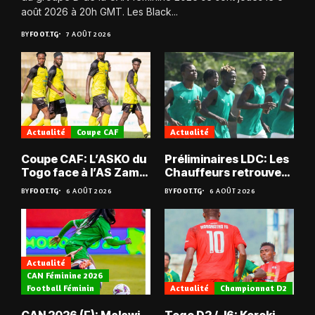
août 2026 à 20h GMT. Les Black...
BY
FOOT.TG
7 AOÛT 2026
Actualité
Coupe CAF
Actualité
Coupe CAF: L’ASKO du
Préliminaires LDC: Les
Togo face à l’AS Zam
Chauffeurs retrouvent
du Niger
les Mimos
BY
FOOT.TG
6 AOÛT 2026
BY
FOOT.TG
6 AOÛT 2026
Actualité
CAN Féminine 2026
Football Féminin
Actualité
Championnat D2