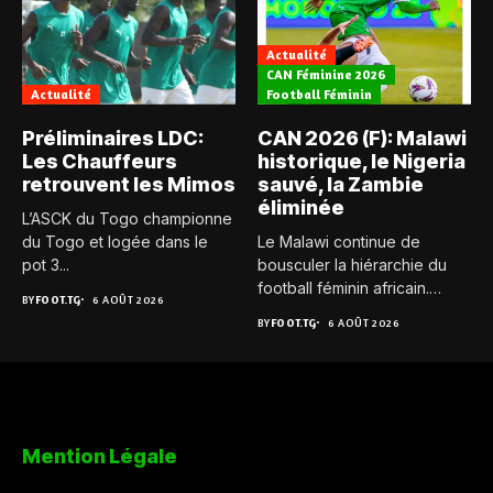
Actualité
CAN Féminine 2026
Actualité
Football Féminin
Préliminaires LDC:
CAN 2026 (F): Malawi
Les Chauffeurs
historique, le Nigeria
retrouvent les Mimos
sauvé, la Zambie
éliminée
L’ASCK du Togo championne
du Togo et logée dans le
Le Malawi continue de
pot 3...
bousculer la hiérarchie du
football féminin africain.
BY
FOOT.TG
6 AOÛT 2026
Pour...
BY
FOOT.TG
6 AOÛT 2026
Mention Légale