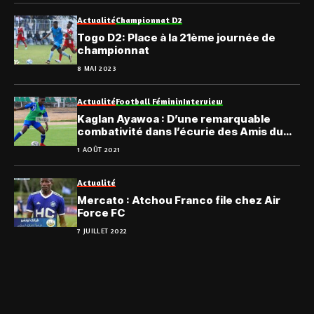
Actualité
Championnat D2
Togo D2: Place à la 21ème journée de
championnat
8 MAI 2023
Actualité
Football Féminin
Interview
Kaglan Ayawoa : D’une remarquable
combativité dans l’écurie des Amis du
Monde
1 AOÛT 2021
Actualité
Mercato : Atchou Franco file chez Air
Force FC
7 JUILLET 2022