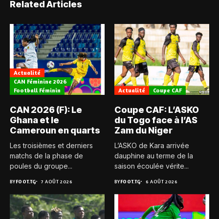
Related Articles
Actualité
CAN Féminine 2026
Football Féminin
Actualité
Coupe CAF
CAN 2026 (F): Le
Coupe CAF: L’ASKO
Ghana et le
du Togo face à l’AS
Cameroun en quarts
Zam du Niger
Les troisièmes et derniers
L’ASKO de Kara arrivée
matchs de la phase de
dauphine au terme de la
poules du groupe...
saison écoulée vérite...
BY
FOOT.TG
7 AOÛT 2026
BY
FOOT.TG
6 AOÛT 2026