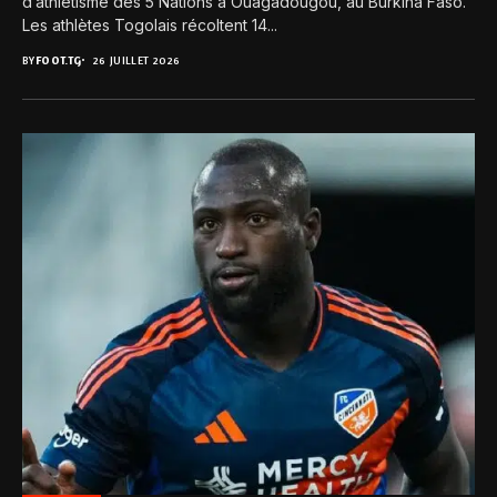
d’athlétisme des 5 Nations à Ouagadougou, au Burkina Faso.
Les athlètes Togolais récoltent 14...
BY
FOOT.TG
26 JUILLET 2026