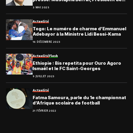
l’ACNOA, aux côtés de la presse
3 MAI 2025
Africaine
Actualité
Togo: Le numéro de charme d’Emmanuel
Adebayor à la Ministre Lidi Bessi-Kama
16 DÉCEMBRE 2023
Actualité
Flash
Ethiopie : Bis repetita pour Ouro Agoro
Ismaël et le FC Saint-Georges
9 JUILLET 2023
Actualité
Fatma Samoura, parle du 1e championnat
d’Afrique scolaire de football
21 FÉVRIER 2022