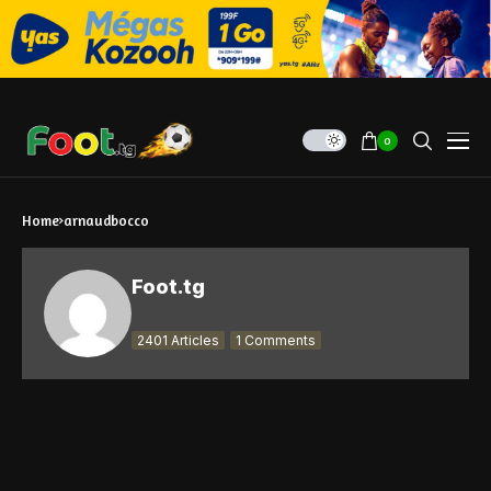
0
Home
arnaudbocco
Foot.tg
2401 Articles
1 Comments