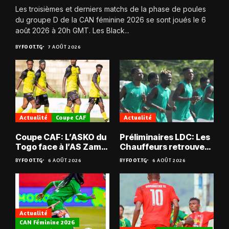
Les troisièmes et derniers matchs de la phase de poules
du groupe D de la CAN féminine 2026 se sont joués le 6
août 2026 à 20h GMT. Les Black...
BY
FOOT.TG
7 AOÛT 2026
Actualité
Coupe CAF
Actualité
Coupe CAF: L’ASKO du
Préliminaires LDC: Les
Togo face à l’AS Zam
Chauffeurs retrouvent
du Niger
les Mimos
BY
FOOT.TG
6 AOÛT 2026
BY
FOOT.TG
6 AOÛT 2026
Actualité
CAN Féminine 2026