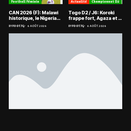
Football Féminin
Actualité
Championnat D2
CAN 2026 (F): Malawi
Togo D2 / J6: Koroki
historique, le Nigeria
frappe fort, Agaza et la
sauvé, la Zambie
JCA assurent,
BY
FOOT.TG
6 AOÛT 2026
BY
FOOT.TG
6 AOÛT 2026
éliminée
suspense avant Sara
FC – Doumbé FC