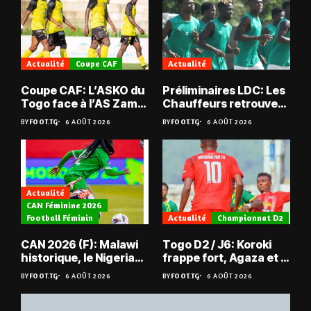
Actualité
Coupe CAF
Actualité
Coupe CAF: L’ASKO du
Préliminaires LDC: Les
Togo face à l’AS Zam
Chauffeurs retrouvent
du Niger
les Mimos
BY
FOOT.TG
6 AOÛT 2026
BY
FOOT.TG
6 AOÛT 2026
Actualité
CAN Féminine 2026
Football Féminin
Actualité
Championnat D2
CAN 2026 (F): Malawi
Togo D2 / J6: Koroki
historique, le Nigeria
frappe fort, Agaza et la
sauvé, la Zambie
JCA assurent,
BY
FOOT.TG
6 AOÛT 2026
BY
FOOT.TG
6 AOÛT 2026
éliminée
suspense avant Sara
FC – Doumbé FC