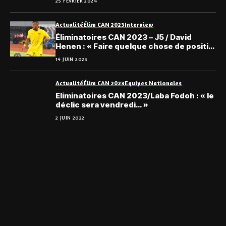
25 FÉVRIER 2024
Actualité
Élim CAN 2023
Interview
Éliminatoires CAN 2023 – J5 / David
Henen : « Faire quelque chose de positif,
être sérieux… »
14 JUIN 2023
Actualité
Élim CAN 2023
Equipes Nationales
Eliminatoires CAN 2023/Laba Fodoh : « le
déclic sera vendredi… »
2 JUIN 2022