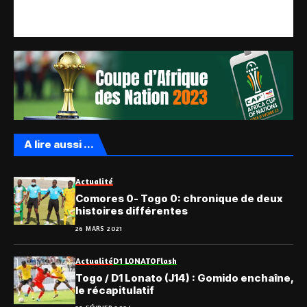
A lire aussi ...
Actualité
Comores 0- Togo 0: chronique de deux
histoires différentes
26 MARS 2021
Actualité
D1 LONATO
Flash
Togo / D1 Lonato (J14) : Gomido enchaîne,
le récapitulatif