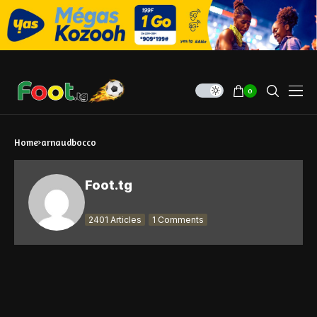
0
Home
arnaudbocco
Foot.tg
2401 Articles
1 Comments