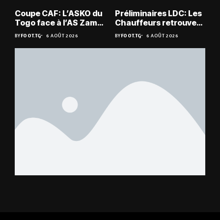
Coupe CAF: L’ASKO du
Préliminaires LDC: Les
Togo face à l’AS Zam
Chauffeurs retrouvent
du Niger
les Mimos
BY
FOOT.TG
6 AOÛT 2026
BY
FOOT.TG
6 AOÛT 2026