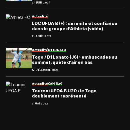
27 JUIN 2024
Actualité
LDC UFOA B (F) : sérénité et confiance
dans le groupe d’Athleta (vidéo)
21 AOÛT 2022
Actualité
D1 LONATO
Togo / D1 Lonato (J6) : embuscades au
sommet, quête d’air en bas
12 DÉCEMBRE 2025
Actualité
CAN U20
Tournoi UFOA B U20 : le Togo
doublement représenté
3 MAI 2022