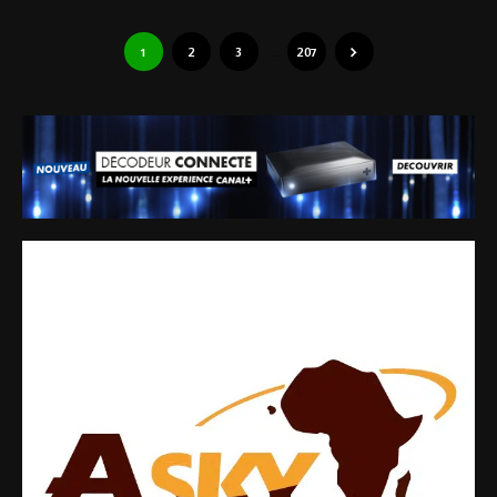
1
2
3
…
207