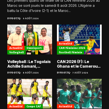
Les premiers quarts de finale de la CAN féminine 2026 au
Maroc se sont joués le samedi 8 août 2026. L’Algérie a
battu la Côte d’Ivoire (2-1) et le Maroc...
BY
FOOT.TG
9 AOÛT 2026
Actualité
Actualité
Omnisport
CAN Féminine 2026
Volleyball
Football Féminin
Volleyball : Le Togolais
CAN 2026 (F): Le
Achille Samani,
Ghana et le Cameroun
champion du Bénin !
en quarts
BY
FOOT.TG
8 AOÛT 2026
BY
FOOT.TG
7 AOÛT 2026
Actualité
Coupe CAF
Actualité