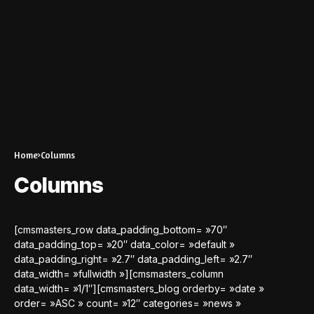
Home
Columns
Columns
[cmsmasters_row data_padding_bottom= »70″
data_padding_top= »20″ data_color= »default »
data_padding_right= »2.7″ data_padding_left= »2.7″
data_width= »fullwidth »][cmsmasters_column
data_width= »1/1″][cmsmasters_blog orderby= »date »
order= »ASC » count= »12″ categories= »news »