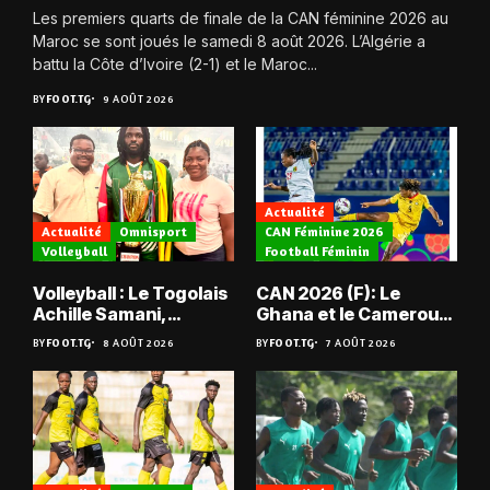
Les premiers quarts de finale de la CAN féminine 2026 au
Maroc se sont joués le samedi 8 août 2026. L’Algérie a
battu la Côte d’Ivoire (2-1) et le Maroc...
BY
FOOT.TG
9 AOÛT 2026
Actualité
Actualité
Omnisport
CAN Féminine 2026
Volleyball
Football Féminin
Volleyball : Le Togolais
CAN 2026 (F): Le
Achille Samani,
Ghana et le Cameroun
champion du Bénin !
en quarts
BY
FOOT.TG
8 AOÛT 2026
BY
FOOT.TG
7 AOÛT 2026