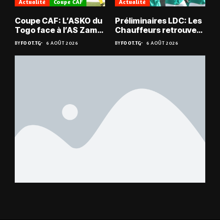
Actualité
Coupe CAF
Actualité
Coupe CAF: L’ASKO du
Préliminaires LDC: Les
Togo face à l’AS Zam
Chauffeurs retrouvent
du Niger
les Mimos
BY
FOOT.TG
6 AOÛT 2026
BY
FOOT.TG
6 AOÛT 2026