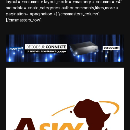
layout= »columns » layout_mode= »masonry » columns= »4″
metadata= »date,categories,author,comments,likes,more »
pagination= »pagination »][/cmsmasters_column]
[/cmsmasters_row]