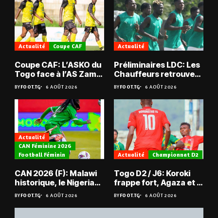
Actualité
Coupe CAF
Actualité
Coupe CAF: L’ASKO du
Préliminaires LDC: Les
Togo face à l’AS Zam
Chauffeurs retrouvent
du Niger
les Mimos
BY
FOOT.TG
6 AOÛT 2026
BY
FOOT.TG
6 AOÛT 2026
Actualité
CAN Féminine 2026
Football Féminin
Actualité
Championnat D2
CAN 2026 (F): Malawi
Togo D2 / J6: Koroki
historique, le Nigeria
frappe fort, Agaza et la
sauvé, la Zambie
JCA assurent,
BY
FOOT.TG
6 AOÛT 2026
BY
FOOT.TG
6 AOÛT 2026
éliminée
suspense avant Sara
FC – Doumbé FC