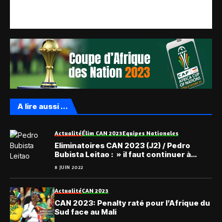
A lire aussi ...
Actualité
Élim CAN 2023
Equipes Nationales
Eliminatoires CAN 2023 (J2) / Pedro
Bubista Leitao : » il faut continuer à
travailler »
8 JUIN 2022
Actualité
CAN 2023
CAN 2023: Penalty raté pour l’Afrique du
Sud face au Mali