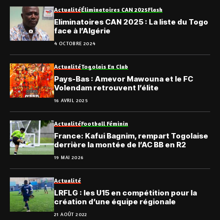
Actualité
Éliminatoires CAN 2025
Flash
Eliminatoires CAN 2025 : La liste du Togo
face à l’Algérie
4 OCTOBRE 2024
Actualité
Togolais En Club
Pays-Bas : Amevor Mawouna et le FC
Volendam retrouvent l’élite
16 AVRIL 2025
Actualité
Football Féminin
France: Kafui Bagnim, rempart Togolaise
derrière la montée de l’AC BB en R2
19 MAI 2026
Actualité
LRFLG : les U15 en compétition pour la
création d’une équipe régionale
21 AOÛT 2022