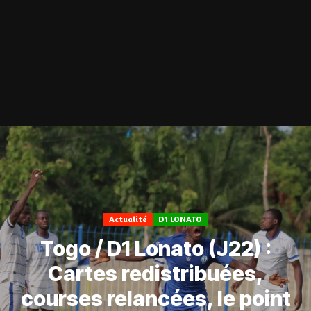
Actualité
D1 LONATO
Togo / D1 Lonato (J22) :
Cartes redistribuées,
courses relancées, le point