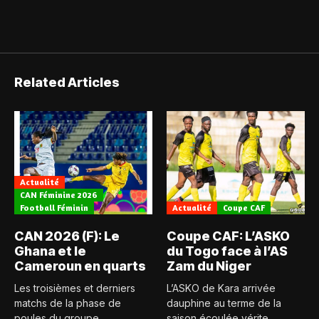
Related Articles
Actualité
CAN Féminine 2026
Football Féminin
Actualité
Coupe CAF
CAN 2026 (F): Le
Coupe CAF: L’ASKO
Ghana et le
du Togo face à l’AS
Cameroun en quarts
Zam du Niger
Les troisièmes et derniers
L’ASKO de Kara arrivée
matchs de la phase de
dauphine au terme de la
poules du groupe...
saison écoulée vérite...