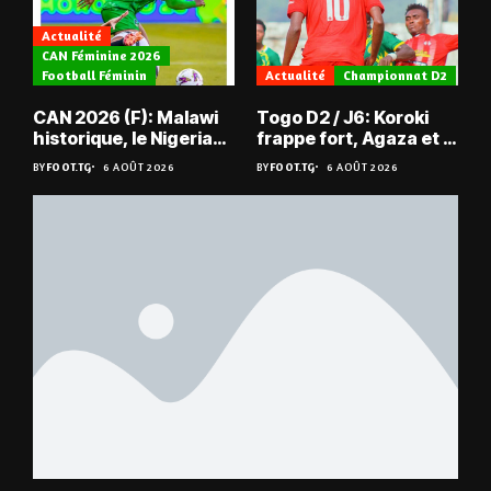
Actualité
CAN Féminine 2026
Football Féminin
Actualité
Championnat D2
CAN 2026 (F): Malawi
Togo D2 / J6: Koroki
historique, le Nigeria
frappe fort, Agaza et la
sauvé, la Zambie
JCA assurent,
BY
FOOT.TG
6 AOÛT 2026
BY
FOOT.TG
6 AOÛT 2026
éliminée
suspense avant Sara
FC – Doumbé FC