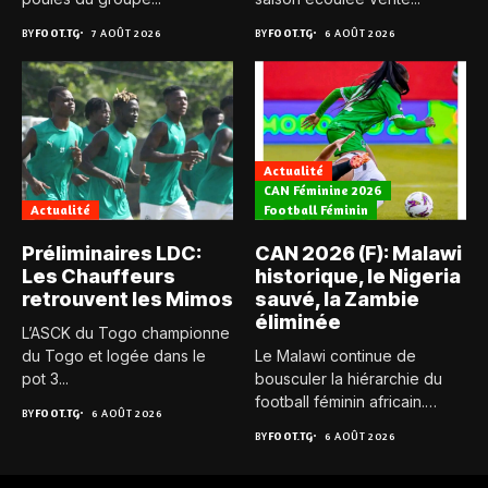
BY
FOOT.TG
7 AOÛT 2026
BY
FOOT.TG
6 AOÛT 2026
Actualité
CAN Féminine 2026
Actualité
Football Féminin
Préliminaires LDC:
CAN 2026 (F): Malawi
Les Chauffeurs
historique, le Nigeria
retrouvent les Mimos
sauvé, la Zambie
éliminée
L’ASCK du Togo championne
du Togo et logée dans le
Le Malawi continue de
pot 3...
bousculer la hiérarchie du
football féminin africain.
BY
FOOT.TG
6 AOÛT 2026
Pour...
BY
FOOT.TG
6 AOÛT 2026