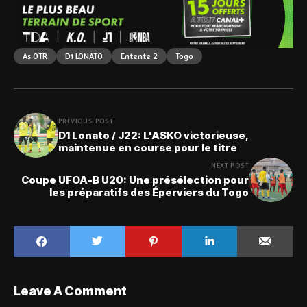
As OTR
D1 LONATO
Entente 2
Togo
PREVIOUS POST
D1 Lonato / J22: L'ASKO victorieuse,
maintenue en course pour le titre
NEXT POST
Coupe UFOA-B U20: Une présélection pour
les préparatifs des Éperviers du Togo
Leave A Comment