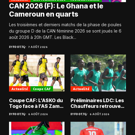
CAN 2026 (F): Le Ghana et le
Cameroun en quarts
Les troisièmes et derniers matchs de la phase de poules
du groupe D de la CAN féminine 2026 se sont joués le 6
août 2026 à 20h GMT. Les Black...
BY
FOOT.TG
7 AOÛT 2026
Actualité
Coupe CAF
Actualité
Coupe CAF: L’ASKO du
Préliminaires LDC: Les
Togo face à l’AS Zam
Chauffeurs retrouvent
du Niger
les Mimos
BY
FOOT.TG
6 AOÛT 2026
BY
FOOT.TG
6 AOÛT 2026