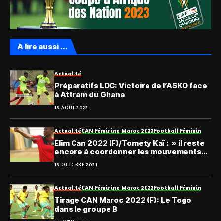
A lire aussi ...
Actualité
Préparatifs LDC: Victoire de l’ASKO face
à Attram du Ghana
15 AOÛT 2022
Actualité
CAN Féminine Maroc 2022
Football Féminin
Elim Can 2022 (F)/Tomety Kaï : » il reste
encore à coordonner les mouvements
des filles «
15 OCTOBRE 2021
Actualité
CAN Féminine Maroc 2022
Football Féminin
Tirage CAN Maroc 2022 (F): Le Togo
dans le groupe B