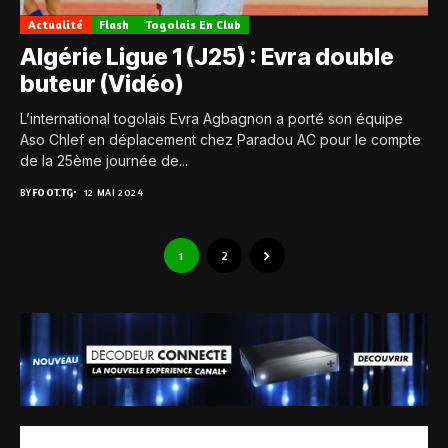
Actualité
Flash
Togolais En Club
Algérie Ligue 1 (J25) : Evra double
buteur (Vidéo)
L’international togolais Evra Agbagnon a porté son équipe
Aso Chlef en déplacement chez Paradou AC pour le compte
de la 25ème journée de...
BY
FOOT.TG
12 MAI 2024
1
2