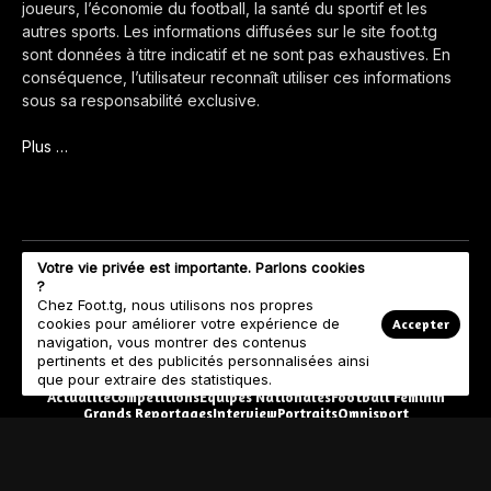
joueurs, l’économie du football, la santé du sportif et les
autres sports. Les informations diffusées sur le site foot.tg
sont données à titre indicatif et ne sont pas exhaustives. En
conséquence, l’utilisateur reconnaît utiliser ces informations
sous sa responsabilité exclusive.
Plus …
Votre vie privée est importante. Parlons cookies
?
Chez Foot.tg, nous utilisons nos propres
cookies pour améliorer votre expérience de
Accepter
navigation, vous montrer des contenus
pertinents et des publicités personnalisées ainsi
que pour extraire des statistiques.
Actualité
Compétitions
Equipes Nationales
Football Féminin
Grands Reportages
Interview
Portraits
Omnisport
© Copyright 2023 Foot.tg