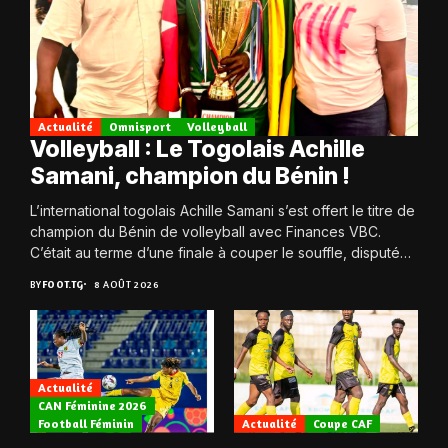
Actualité
Omnisport
Volleyball
Volleyball : Le Togolais Achille
Samani, champion du Bénin !
L’international togolais Achille Samani s’est offert le titre de
champion du Bénin de volleyball avec Finances VBC.
C’était au terme d’une finale à couper le souffle, disputée
ce samedi 8...
BY
FOOT.TG
8 AOÛT 2026
Actualité
CAN Féminine 2026
Football Féminin
Actualité
Coupe CAF