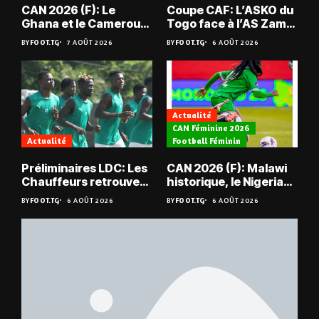
CAN 2026 (F): Le
Coupe CAF: L’ASKO du
Ghana et le Cameroun
Togo face à l’AS Zam
en quarts
du Niger
BY
FOOT.TG
7 AOÛT 2026
BY
FOOT.TG
6 AOÛT 2026
Actualité
CAN Féminine 2026
Actualité
Football Féminin
Préliminaires LDC: Les
CAN 2026 (F): Malawi
Chauffeurs retrouvent
historique, le Nigeria
les Mimos
sauvé, la Zambie
BY
FOOT.TG
6 AOÛT 2026
BY
FOOT.TG
6 AOÛT 2026
éliminée