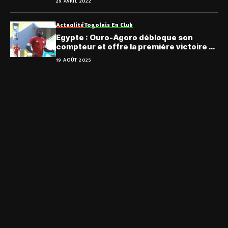
29 AVRIL 2022
Actualité
Togolais En Club
Egypte : Ouro-Agoro débloque son
compteur et offre la première victoire à
El-Gaish (Vidéo)
19 AOÛT 2025