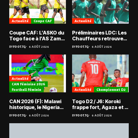
Actualité
Coupe CAF
Actualité
Coupe CAF: L’ASKO du
Préliminaires LDC: Les
Togo face à l’AS Zam
Chauffeurs retrouvent
du Niger
les Mimos
BY
FOOT.TG
6 AOÛT 2026
BY
FOOT.TG
6 AOÛT 2026
Actualité
CAN Féminine 2026
Football Féminin
Actualité
Championnat D2
CAN 2026 (F): Malawi
Togo D2 / J6: Koroki
historique, le Nigeria
frappe fort, Agaza et la
sauvé, la Zambie
JCA assurent,
BY
FOOT.TG
6 AOÛT 2026
BY
FOOT.TG
6 AOÛT 2026
éliminée
suspense avant Sara
FC – Doumbé FC