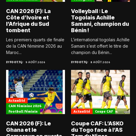
CAN 2026 (F): La
Volleyball : Le
Côte d’Ivoire et
Togolais Achille
l’Afrique du Sud
Samani, champion du
tombent
Bénin !
Les premiers quarts de finale
L’international togolais Achille
de la CAN féminine 2026 au
Samani s’est offert le titre de
Maroc...
champion du Bénin...
BY
FOOT.TG
9 AOÛT 2026
BY
FOOT.TG
8 AOÛT 2026
Actualité
CAN Féminine 2026
Football Féminin
Actualité
Coupe CAF
CAN 2026 (F): Le
Coupe CAF: L’ASKO
Ghana et le
du Togo face à l’AS