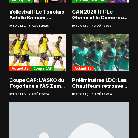
Volleyball : Le Togolais
CAN 2026 (F): Le
Achille Samani,
Ghana et le Cameroun
champion du Bénin !
en quarts
BY
FOOT.TG
8 AOÛT 2026
BY
FOOT.TG
7 AOÛT 2026
Actualité
Coupe CAF
Actualité
Coupe CAF: L’ASKO du
Préliminaires LDC: Les
Togo face à l’AS Zam
Chauffeurs retrouvent
du Niger
les Mimos
BY
FOOT.TG
6 AOÛT 2026
BY
FOOT.TG
6 AOÛT 2026