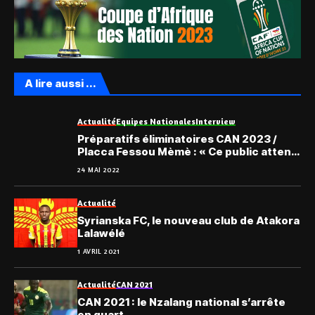
A lire aussi ...
Actualité
Equipes Nationales
Interview
Préparatifs éliminatoires CAN 2023 /
Placca Fessou Mèmè : « Ce public attend
beaucoup de nous … »
24 MAI 2022
Actualité
Syrianska FC, le nouveau club de Atakora
Lalawélé
1 AVRIL 2021
Actualité
CAN 2021
CAN 2021 : le Nzalang national s’arrête
en quart