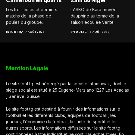
Cameroun en quarts
Zam du Niger
Les troisièmes et derniers
L’ASKO de Kara arrivée
matchs de la phase de
dauphine au terme de la
poules du groupe...
saison écoulée vérite...
BY
FOOT.TG
7 AOÛT 2026
BY
FOOT.TG
6 AOÛT 2026
Mention Légale
Le site foot.tg est hébergé par la société Infomaniak, dont le
siège social est situé à 25 Eugène-Marziano 1227 Les Acacias
, Genève, Suisse.
Le site foot.tg est destiné à fournir des informations sur le
football et les différents clubs, équipes de football , les
joueurs, l’économie du football, la santé du sportif et les
autres sports. Les informations diffusées sur le site foot.tg
sont données à titre indicatif et ne sont pas exhaustives. En