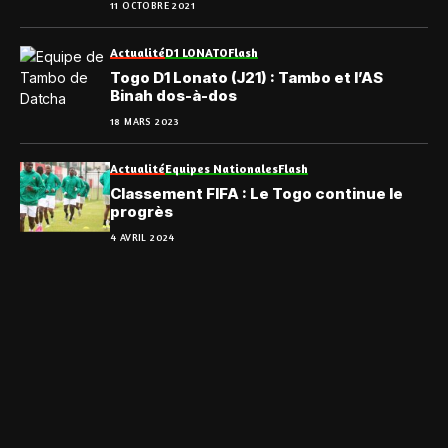
11 OCTOBRE 2021
Actualité
D1 LONATO
Flash
Togo D1 Lonato (J21) : Tambo et l’AS
Binah dos-à-dos
18 MARS 2023
Actualité
Equipes Nationales
Flash
Classement FIFA : Le Togo continue le
progrès
4 AVRIL 2024