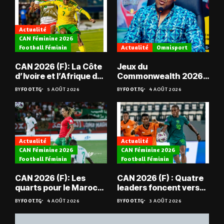
Actualité
CAN Féminine 2026
Football Féminin
Actualité
Omnisport
CAN 2026 (F): La Côte
Jeux du
d’Ivoire et l’Afrique du
Commonwealth 2026 :
Sud en quarts
« Les médailles ne
BY
FOOT.TG
5 AOÛT 2026
BY
FOOT.TG
4 AOÛT 2026
tombent pas du ciel »,
Benjamin Boukpeti
Actualité
Actualité
CAN Féminine 2026
CAN Féminine 2026
Football Féminin
Football Féminin
CAN 2026 (F): Les
CAN 2026 (F) : Quatre
quarts pour le Maroc
leaders foncent vers
et l’Algérie
les quarts
BY
FOOT.TG
4 AOÛT 2026
BY
FOOT.TG
3 AOÛT 2026