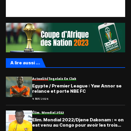
A lire aussi ...
Actualité
Togolais En Club
Egypte / Premier League : Yaw Annor se
relance et porte NBE FC
4 MAI 2026
Élim. Mondial 2022
Elim. Mondial 2022/Djene Dakonam : « on
est venu au Congo pour avoir les trois
points »