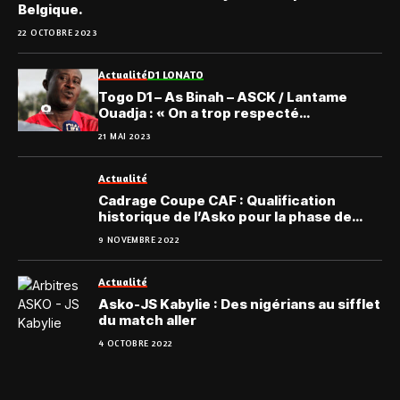
Belgique.
22 OCTOBRE 2023
Actualité
D1 LONATO
Togo D1 – As Binah – ASCK / Lantame
Ouadja : « On a trop respecté
l’adversaire… »
21 MAI 2023
Actualité
Cadrage Coupe CAF : Qualification
historique de l’Asko pour la phase de
poule
9 NOVEMBRE 2022
Actualité
Asko-JS Kabylie : Des nigérians au sifflet
du match aller
4 OCTOBRE 2022