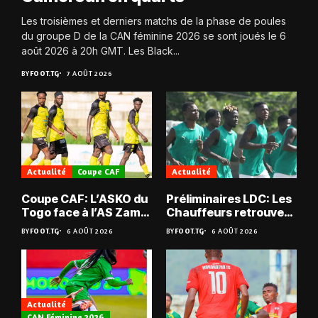
Les troisièmes et derniers matchs de la phase de poules
du groupe D de la CAN féminine 2026 se sont joués le 6
août 2026 à 20h GMT. Les Black...
BY
FOOT.TG
7 AOÛT 2026
Actualité
Coupe CAF
Actualité
Coupe CAF: L’ASKO du
Préliminaires LDC: Les
Togo face à l’AS Zam
Chauffeurs retrouvent
du Niger
les Mimos
BY
FOOT.TG
6 AOÛT 2026
BY
FOOT.TG
6 AOÛT 2026
Actualité
CAN Féminine 2026