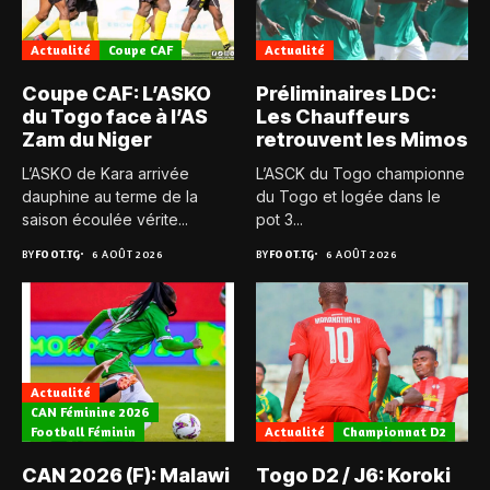
Actualité
Coupe CAF
Actualité
Coupe CAF: L’ASKO
Préliminaires LDC:
du Togo face à l’AS
Les Chauffeurs
Zam du Niger
retrouvent les Mimos
L’ASKO de Kara arrivée
L’ASCK du Togo championne
dauphine au terme de la
du Togo et logée dans le
saison écoulée vérite...
pot 3...
BY
FOOT.TG
6 AOÛT 2026
BY
FOOT.TG
6 AOÛT 2026
Actualité
CAN Féminine 2026
Football Féminin
Actualité
Championnat D2
CAN 2026 (F): Malawi
Togo D2 / J6: Koroki