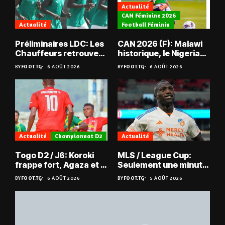
Actualité
CAN Féminine 2026
Actualité
Football Féminin
Préliminaires LDC: Les
CAN 2026 (F): Malawi
Chauffeurs retrouvent
historique, le Nigeria
les Mimos
sauvé, la Zambie
BY
FOOT.TG
6 AOÛT 2026
BY
FOOT.TG
6 AOÛT 2026
éliminée
Actualité
Championnat D2
Actualité
Togo D2 / J6: Koroki
MLS / League Cup:
frappe fort, Agaza et la
Seulement une minute
JCA assurent,
de jeu pour Kévin
BY
FOOT.TG
6 AOÛT 2026
BY
FOOT.TG
5 AOÛT 2026
suspense avant Sara
Denkey
FC – Doumbé FC