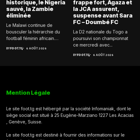
historique, le Nigeria
frappe fort, Agaza et
sauvé, la Zambie
la JCA assurent,
éliminée
suspense avant Sara
FC – Doumbé FC
Le Malawi continue de
bousculer la hiérarchie du
La D2 nationale du Togo a
football féminin africain.
poursuivi son championnat
Pour...
ce mercredi avec...
BY
FOOT.TG
6 AOÛT 2026
BY
FOOT.TG
6 AOÛT 2026
Mention Légale
Le site foot.tg est hébergé par la société Infomaniak, dont le
siège social est situé à 25 Eugène-Marziano 1227 Les Acacias
, Genève, Suisse.
Le site foot.tg est destiné à fournir des informations sur le