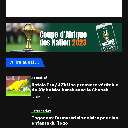
A lire aussi ...
Actualité
Botola Pro / J21: Une première véritable
de Aïgba Moubarak avec le Chabab
Mouhemedia
19 AVRIL 2022
Partenariat
Togocom: Du matériel scolaire pour les
enfants du Togo