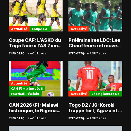
Actualité
Coupe CAF
Actualité
Coupe CAF: L’ASKO du
Préliminaires LDC: Les
Togo face à l’AS Zam
Chauffeurs retrouvent
du Niger
les Mimos
BY
FOOT.TG
6 AOÛT 2026
BY
FOOT.TG
6 AOÛT 2026
Actualité
CAN Féminine 2026
Football Féminin
Actualité
Championnat D2
CAN 2026 (F): Malawi
Togo D2 / J6: Koroki
historique, le Nigeria
frappe fort, Agaza et la
sauvé, la Zambie
JCA assurent,
BY
FOOT.TG
6 AOÛT 2026
BY
FOOT.TG
6 AOÛT 2026
éliminée
suspense avant Sara
FC – Doumbé FC