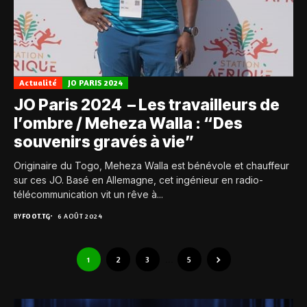
Actualité
JO PARIS 2024
JO Paris 2024 – Les travailleurs de
l’ombre / Meheza Walla : “Des
souvenirs gravés à vie”
Originaire du Togo, Meheza Walla est bénévole et chauffeur
sur ces JO. Basé en Allemagne, cet ingénieur en radio-
télécommunication vit un rêve à...
BY
FOOT.TG
6 AOÛT 2024
1
2
3
…
5