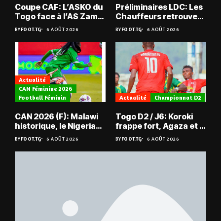
Coupe CAF: L’ASKO du
Préliminaires LDC: Les
Togo face à l’AS Zam
Chauffeurs retrouvent
du Niger
les Mimos
BY
FOOT.TG
6 AOÛT 2026
BY
FOOT.TG
6 AOÛT 2026
Actualité
CAN Féminine 2026
Football Féminin
Actualité
Championnat D2
CAN 2026 (F): Malawi
Togo D2 / J6: Koroki
historique, le Nigeria
frappe fort, Agaza et la
sauvé, la Zambie
JCA assurent,
BY
FOOT.TG
6 AOÛT 2026
BY
FOOT.TG
6 AOÛT 2026
éliminée
suspense avant Sara
FC – Doumbé FC