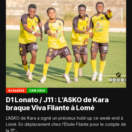
Actualité
CAN 2025
D1 Lonato / J11 : L’ASKO de Kara
braque Viva Filante à Lomé
L’ASKO de Kara a signé un précieux hold-up ce week-end à
Lomé. En déplacement chez l’Étoile Filante pour le compte de
la 11ᵉ...