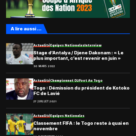
A lire aussi ...
Actualité
Equipes Nationales
Interview
Stage d’Antalya / Djene Dakonam : « Le
plus important, c’est revenir en juin »
30 MARS 2022
Actualité
Championnat D2
Foot Au Togo
Togo : Démission du président de Kotoko
FC de Lavié
27 JUILLET 2021
Actualité
Equipes Nationales
Classement FIFA : le Togo reste à quai en
novembre