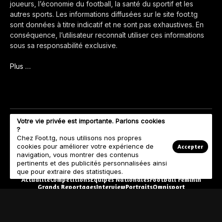
joueurs, l’économie du football, la santé du sportif et les
autres sports. Les informations diffusées sur le site foot.tg
sont données à titre indicatif et ne sont pas exhaustives. En
conséquence, l’utilisateur reconnaît utiliser ces informations
sous sa responsabilité exclusive.
Plus …
Votre vie privée est importante. Parlons cookies
?
Chez Foot.tg, nous utilisons nos propres
cookies pour améliorer votre expérience de
Accepter
navigation, vous montrer des contenus
pertinents et des publicités personnalisées ainsi
que pour extraire des statistiques.
Actualité
Compétitions
Equipes Nationales
Football Féminin
Grands Reportages
Interview
Portraits
Omnisport
© Copyright 2023 Foot.tg