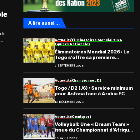
ble
A lire aussi ...
 de
Actualité
Éliminatoires Mondial 2026
..
Equipes Nationales
Éliminatoires Mondial 2026 : Le
Togo s’offre sa première
victoire face au Soudan
9 SEPTEMBRE 2025
Actualité
Championnat D2
Togo / D2 (J6) : Service minimum
pour Asfosa face à Arabia FC
13 DÉCEMBRE 2023
Actualité
Omnisport
Volleyball: Une « Dream Team »
issue du Championnat d’Afrique
des Clubs masculins
30 AVRIL 2025