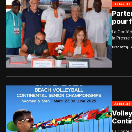
Actualité
Parten
pour f
La Confédé
la Presse 
BY
FOOT.TG
Actualité
Volle
Conti
La Confédé