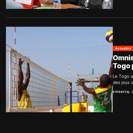
Actualité
Omnisp
Togo p
Le Togo af
des jeux o
BY
FOOT.TG