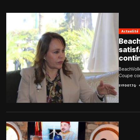
Actualité
Beach
satisf
conti
BeachVolle
Coupe con
BY
FOOT.TG