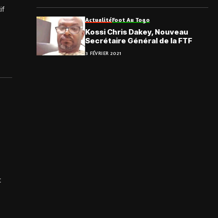
if
Actualité
Foot Au Togo
Kossi Chris Dakey, Nouveau
Secrétaire Général de la FTF
3 FÉVRIER 2021
t