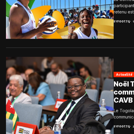
participan
retenu est.
BY
FOOT.TG
Actualité
Noël 
commi
CAVB
Le Togola
communicat
BY
FOOT.TG