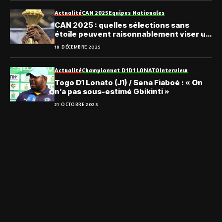
Actualité
CAN 2025
Equipes Nationales
CAN 2025 : quelles sélections sans
étoile peuvent raisonnablement viser un
premier sacre ?
18 DÉCEMBRE 2025
Actualité
Championnat D1
D1 LONATO
Interview
Togo D1 Lonato (J1) / Sena Fiaboè : « On
n’a pas sous-estimé Gbikinti »
21 OCTOBRE 2023