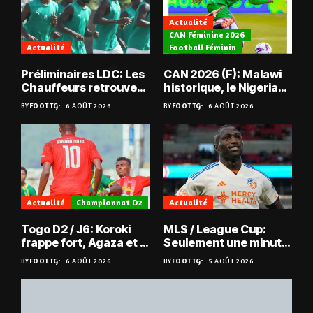
Actualité
CAN Féminine 2026
Actualité
Football Féminin
Préliminaires LDC: Les
CAN 2026 (F): Malawi
Chauffeurs retrouvent
historique, le Nigeria
les Mimos
sauvé, la Zambie
BY
FOOT.TG
6 AOÛT 2026
BY
FOOT.TG
6 AOÛT 2026
éliminée
Actualité
Championnat D2
Actualité
Togo D2 / J6: Koroki
MLS / League Cup:
frappe fort, Agaza et la
Seulement une minute
JCA assurent,
de jeu pour Kévin
BY
FOOT.TG
6 AOÛT 2026
BY
FOOT.TG
5 AOÛT 2026
suspense avant Sara
Denkey
FC – Doumbé FC