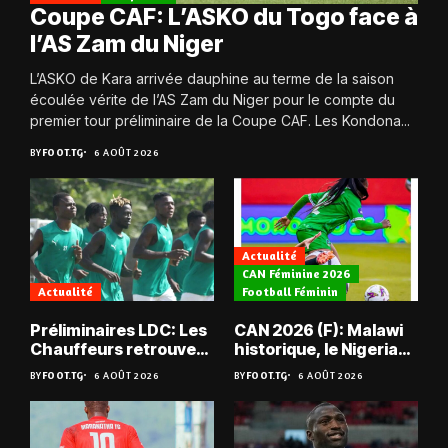
Coupe CAF: L’ASKO du Togo face à
l’AS Zam du Niger
L’ASKO de Kara arrivée dauphine au terme de la saison
écoulée vérite de l’AS Zam du Niger pour le compte du
premier tour préliminaire de la Coupe CAF. Les Kondona...
BY
FOOT.TG
6 AOÛT 2026
Actualité
CAN Féminine 2026
Actualité
Football Féminin
Préliminaires LDC: Les
CAN 2026 (F): Malawi
Chauffeurs retrouvent
historique, le Nigeria
les Mimos
sauvé, la Zambie
BY
FOOT.TG
6 AOÛT 2026
BY
FOOT.TG
6 AOÛT 2026
éliminée