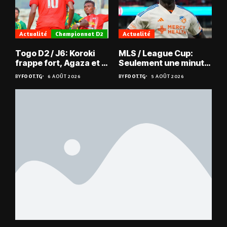
Actualité
Championnat D2
Actualité
Togo D2 / J6: Koroki
MLS / League Cup:
frappe fort, Agaza et la
Seulement une minute
JCA assurent,
de jeu pour Kévin
BY
FOOT.TG
6 AOÛT 2026
BY
FOOT.TG
5 AOÛT 2026
suspense avant Sara
Denkey
FC – Doumbé FC