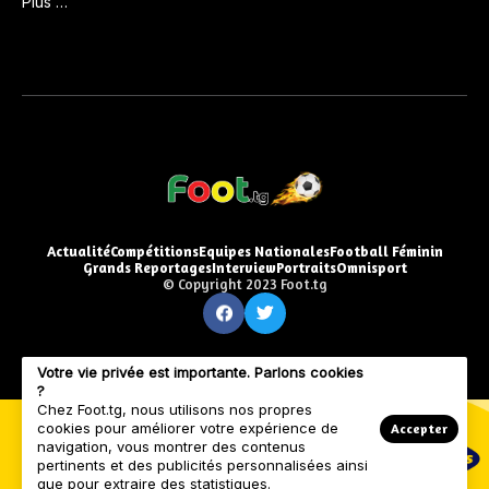
Plus …
Actualité
Compétitions
Equipes Nationales
Football Féminin
Grands Reportages
Interview
Portraits
Omnisport
© Copyright 2023 Foot.tg
Votre vie privée est importante. Parlons cookies
?
Chez Foot.tg, nous utilisons nos propres
cookies pour améliorer votre expérience de
Accepter
navigation, vous montrer des contenus
pertinents et des publicités personnalisées ainsi
que pour extraire des statistiques.