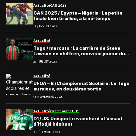
Actualité
CAN 2025
CAN 2025 / Egypte – Nigéria : La petite
finale bien tiraillée, à la mi-temps
17 JANVIER 2026
Actualité
Togo / mercato : La carrière de Steve
Lawson en chiffres, nouveau joueur du
Stade Tunisien
27 JUILLET 2023
Actualité
UFOA – B /Championnat Scolaire: Le Togo
au mieux, en deuxième sortie
12 NOVEMBRE 2022
Actualité
Championnat D1
D1 / J3: Unisport revanchard à l’assaut
d’Ifodjé hésitant
9 DÉCEMBRE 2021