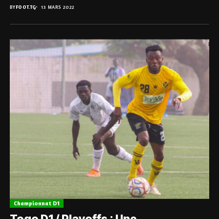
BY
FOOT.TG
13 MARS 2022
Championnat D1
Togo D1 / Playoffs : Une