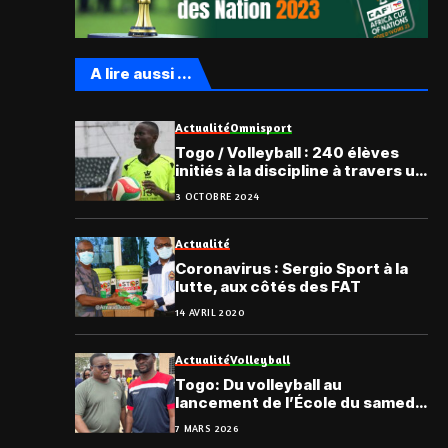
A lire aussi ...
Actualité
Omnisport
Togo / Volleyball : 240 élèves
initiés à la discipline à travers un
tournoi éducatif
3 OCTOBRE 2024
Actualité
Coronavirus : Sergio Sport à la
lutte, aux côtés des FAT
14 AVRIL 2020
Actualité
Volleyball
Togo: Du volleyball au
lancement de l’École du samedi,
à Agoè-Nyivé 4
7 MARS 2026