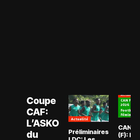
Actualité
Coupe CAF
Actualité
Coupe
CAN Fémin
2026
CAF:
Football
Féminin
Actualité
L’ASKO
CAN 2
Préliminaires
du
(F): Ma
LDC: Les