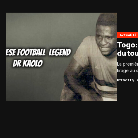
Actualité
Togo:
du to
La premièr
tirage au 
BY
FOOT.TG