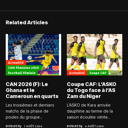
Related Articles
Actualité
CAN Féminine 2026
Football Féminin
Actualité
Coupe CAF
CAN 2026 (F): Le
Coupe CAF: L’ASKO
Ghana et le
du Togo face à l’AS
Cameroun en quarts
Zam du Niger
Les troisièmes et derniers
L’ASKO de Kara arrivée
matchs de la phase de
dauphine au terme de la
poules du groupe...
saison écoulée vérite...
BY
FOOT.TG
7 AOÛT 2026
BY
FOOT.TG
6 AOÛT 2026