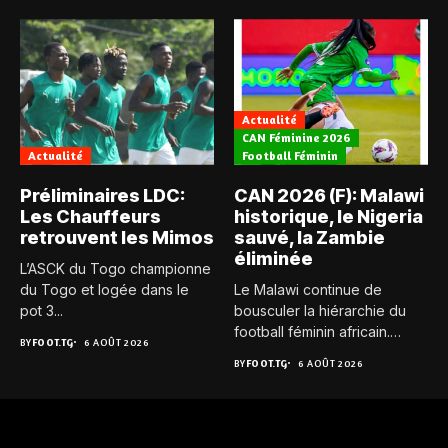
Actualité
CAN Féminine 2026
Actualité
Football Féminin
Préliminaires LDC:
CAN 2026 (F): Malawi
Les Chauffeurs
historique, le Nigeria
retrouvent les Mimos
sauvé, la Zambie
éliminée
L’ASCK du Togo championne
du Togo et logée dans le
Le Malawi continue de
pot 3...
bousculer la hiérarchie du
football féminin africain.
BY
FOOT.TG
6 AOÛT 2026
Pour...
BY
FOOT.TG
6 AOÛT 2026