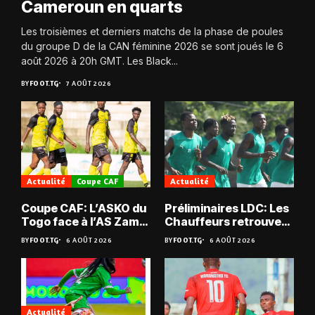
Cameroun en quarts
Les troisièmes et derniers matchs de la phase de poules
du groupe D de la CAN féminine 2026 se sont joués le 6
août 2026 à 20h GMT. Les Black...
BY
FOOT.TG
7 AOÛT 2026
Actualité
Coupe CAF
Actualité
Coupe CAF: L’ASKO du
Préliminaires LDC: Les
Togo face à l’AS Zam
Chauffeurs retrouvent
du Niger
les Mimos
BY
FOOT.TG
6 AOÛT 2026
BY
FOOT.TG
6 AOÛT 2026
Actualité