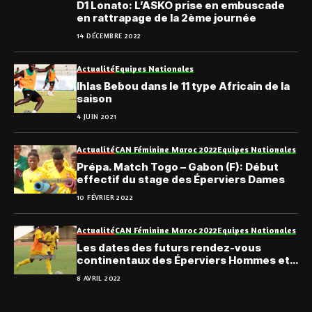
D1 Lonato: L’ASKO prise en embuscade
en rattrapage de la 2ème journée
14 DÉCEMBRE 2022
Actualité
Equipes Nationales
Ihlas Bebou dans le 11 type Africain de la
saison
4 JUIN 2021
Actualité
CAN Féminine Maroc 2022
Equipes Nationales
Prépa. Match Togo – Gabon (F): Début
effectif du stage des Éperviers Dames
10 FÉVRIER 2022
Actualité
CAN Féminine Maroc 2022
Equipes Nationales
Les dates des futurs rendez-vous
continentaux des Éperviers Hommes et
Dames
8 AVRIL 2022