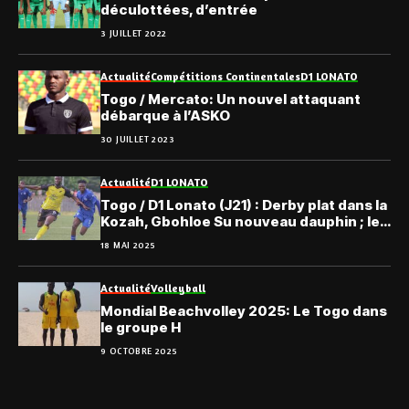
déculottées, d’entrée
3 JUILLET 2022
Actualité
Compétitions Continentales
D1 LONATO
Togo / Mercato: Un nouvel attaquant
débarque à l’ASKO
30 JUILLET 2023
Actualité
D1 LONATO
Togo / D1 Lonato (J21) : Derby plat dans la
Kozah, Gbohloe Su nouveau dauphin ; le
point
18 MAI 2025
Actualité
Volleyball
Mondial Beachvolley 2025: Le Togo dans
le groupe H
9 OCTOBRE 2025