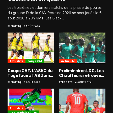
Les troisièmes et derniers matchs de la phase de poules
du groupe D de la CAN féminine 2026 se sont joués le 6
août 2026 à 20h GMT. Les Black...
BY
FOOT.TG
7 AOÛT 2026
Actualité
Coupe CAF
Actualité
Coupe CAF: L’ASKO du
Préliminaires LDC: Les
Togo face à l’AS Zam
Chauffeurs retrouvent
du Niger
les Mimos
BY
FOOT.TG
6 AOÛT 2026
BY
FOOT.TG
6 AOÛT 2026
Actualité
CAN Féminine 2026