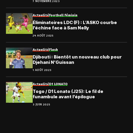
7 NOVEMBRE 2023
Actualité
Football Féminin
Éliminatoires LDC (F) : L’ASKO courbe
l’échine face à Sam Nelly
24 AOÛT 2025
Actualité
Flash
Djibouti : Bientôt un nouveau club pour
Djehani N’Guissan
1 AOÛT 2023
Actualité
D1 LONATO
Togo / D1 Lonato (J25): Le fil de
funambule avant l’épilogue
3 JUIN 2025