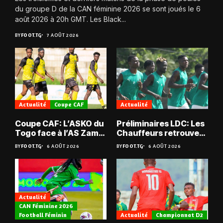
du groupe D de la CAN féminine 2026 se sont joués le 6
août 2026 à 20h GMT. Les Black...
BY
FOOT.TG
7 AOÛT 2026
Actualité
Coupe CAF
Actualité
Coupe CAF: L’ASKO du
Préliminaires LDC: Les
Togo face à l’AS Zam
Chauffeurs retrouvent
du Niger
les Mimos
BY
FOOT.TG
6 AOÛT 2026
BY
FOOT.TG
6 AOÛT 2026
Actualité
CAN Féminine 2026
Football Féminin
Actualité
Championnat D2