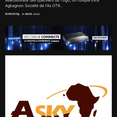
sélectionneur des Éperviers du Togo, on compte Evra
Agbagnon. Société de l'As OTR...
BY
FOOT.TG
21 MARS 2023