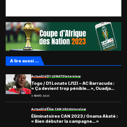
A lire aussi ...
Actualité
D1 LONATO
Interview
Togo / D1 Lonato (J12) – AC Barracuda :
« Ça devient trop pénible… », Ouadja
Lantame
3 MARS 2025
Actualité
Élim CAN 2023
Interview
Éliminatoires CAN 2023 / Gnama Akaté :
« Bien débuter la campagne… »