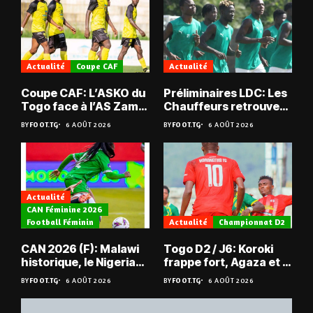
Actualité
Coupe CAF
Actualité
Coupe CAF: L’ASKO du
Préliminaires LDC: Les
Togo face à l’AS Zam
Chauffeurs retrouvent
du Niger
les Mimos
BY
FOOT.TG
6 AOÛT 2026
BY
FOOT.TG
6 AOÛT 2026
Actualité
CAN Féminine 2026
Football Féminin
Actualité
Championnat D2
CAN 2026 (F): Malawi
Togo D2 / J6: Koroki
historique, le Nigeria
frappe fort, Agaza et la
sauvé, la Zambie
JCA assurent,
BY
FOOT.TG
6 AOÛT 2026
BY
FOOT.TG
6 AOÛT 2026
éliminée
suspense avant Sara
FC – Doumbé FC