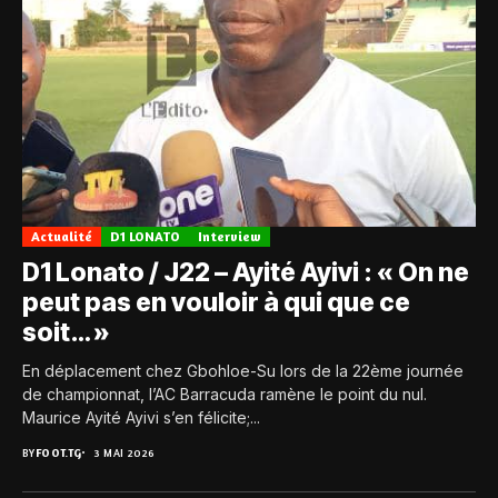
Actualité
D1 LONATO
Interview
D1 Lonato / J22 – Ayité Ayivi : « On ne
peut pas en vouloir à qui que ce
soit… »
En déplacement chez Gbohloe-Su lors de la 22ème journée
de championnat, l’AC Barracuda ramène le point du nul.
Maurice Ayité Ayivi s’en félicite;...
BY
FOOT.TG
3 MAI 2026