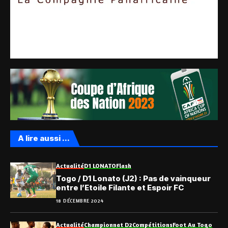
A lire aussi ...
Actualité
D1 LONATO
Flash
Togo / D1 Lonato (J2) : Pas de vainqueur
entre l’Etoile Filante et Espoir FC
18 DÉCEMBRE 2024
Actualité
Championnat D2
Compétitions
Foot Au Togo