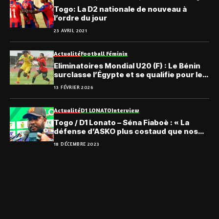
Togo: La D2 nationale de nouveau à
l’ordre du jour
23 AVRIL 2021
Actualité
Football Féminin
Eliminatoires Mondial U20 (F) : Le Bénin
surclasse l’Égypte et se qualifie pour le
dernier tour
13 FÉVRIER 2026
Actualité
D1 LONATO
Interview
Togo / D1 Lonato – Séna Fiaboè : « La
défense d’ASKO plus costaud que nos
avant-centres… »
18 DÉCEMBRE 2023