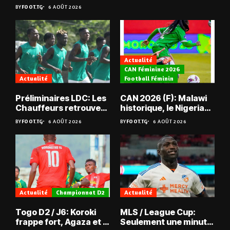
BY
FOOT.TG
6 AOÛT 2026
Actualité
CAN Féminine 2026
Actualité
Football Féminin
Préliminaires LDC: Les
CAN 2026 (F): Malawi
Chauffeurs retrouvent
historique, le Nigeria
les Mimos
sauvé, la Zambie
BY
FOOT.TG
6 AOÛT 2026
BY
FOOT.TG
6 AOÛT 2026
éliminée
Actualité
Championnat D2
Actualité
Togo D2 / J6: Koroki
MLS / League Cup:
frappe fort, Agaza et la
Seulement une minute