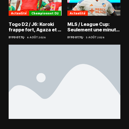
Actualité
Championnat D2
Actualité
Togo D2 / J6: Koroki
MLS / League Cup:
frappe fort, Agaza et la
Seulement une minute
JCA assurent,
de jeu pour Kévin
BY
FOOT.TG
6 AOÛT 2026
BY
FOOT.TG
5 AOÛT 2026
suspense avant Sara
Denkey
FC – Doumbé FC