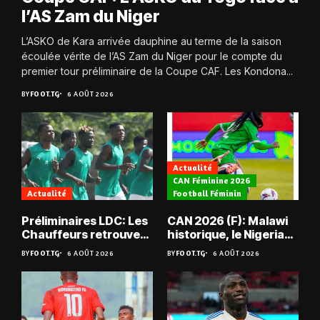
l’AS Zam du Niger
L’ASKO de Kara arrivée dauphine au terme de la saison
écoulée vérite de l’AS Zam du Niger pour le compte du
premier tour préliminaire de la Coupe CAF. Les Kondona...
BY
FOOT.TG
6 AOÛT 2026
Actualité
CAN Féminine 2026
Actualité
Football Féminin
Préliminaires LDC: Les
CAN 2026 (F): Malawi
Chauffeurs retrouvent
historique, le Nigeria
les Mimos
sauvé, la Zambie
BY
FOOT.TG
6 AOÛT 2026
BY
FOOT.TG
6 AOÛT 2026
éliminée