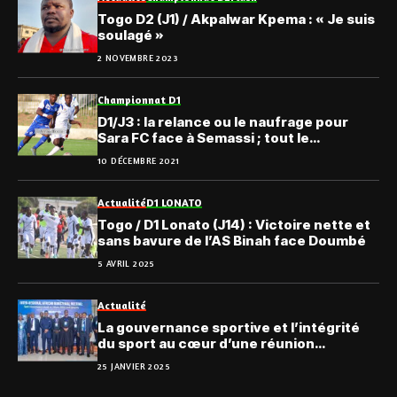
Togo D2 (J1) / Akpalwar Kpema : « Je suis
soulagé »
2 NOVEMBRE 2023
Championnat D1
D1/J3 : la relance ou le naufrage pour
Sara FC face à Semassi ; tout le
programme
10 DÉCEMBRE 2021
Actualité
D1 LONATO
Togo / D1 Lonato (J14) : Victoire nette et
sans bavure de l’AS Binah face Doumbé
5 AVRIL 2025
Actualité
La gouvernance sportive et l’intégrité
du sport au cœur d’une réunion
ministérielle en Gambie
25 JANVIER 2025