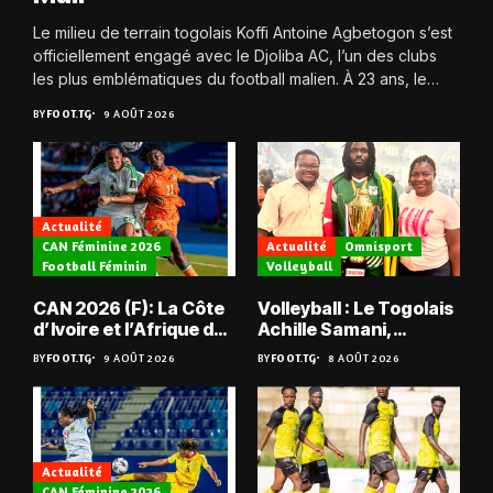
Le milieu de terrain togolais Koffi Antoine Agbetogon s’est
officiellement engagé avec le Djoliba AC, l’un des clubs
les plus emblématiques du football malien. À 23 ans, le
joueur quitte...
BY
FOOT.TG
9 AOÛT 2026
Actualité
CAN Féminine 2026
Actualité
Omnisport
Football Féminin
Volleyball
CAN 2026 (F): La Côte
Volleyball : Le Togolais
d’Ivoire et l’Afrique du
Achille Samani,
Sud tombent
champion du Bénin !
BY
FOOT.TG
9 AOÛT 2026
BY
FOOT.TG
8 AOÛT 2026
Actualité
CAN Féminine 2026