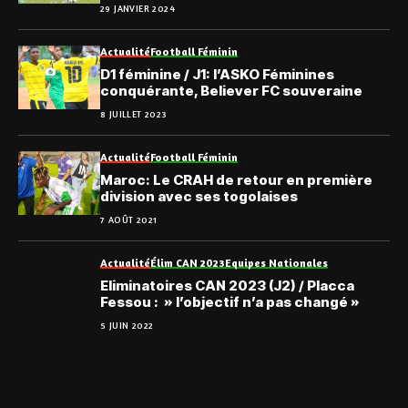
29 JANVIER 2024
Actualité
Football Féminin
D1 féminine / J1: l’ASKO Féminines
conquérante, Believer FC souveraine
8 JUILLET 2023
Actualité
Football Féminin
Maroc: Le CRAH de retour en première
division avec ses togolaises
7 AOÛT 2021
Actualité
Élim CAN 2023
Equipes Nationales
Eliminatoires CAN 2023 (J2) / Placca
Fessou : » l’objectif n’a pas changé »
5 JUIN 2022