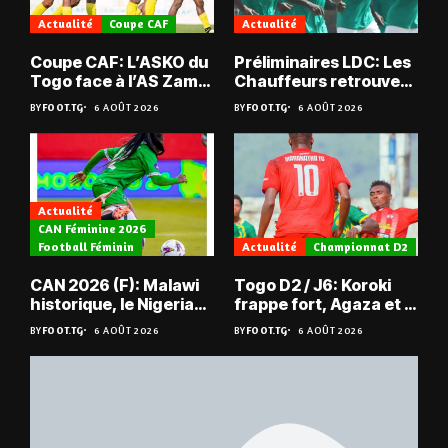
Actualité
Coupe CAF
Actualité
Coupe CAF: L’ASKO du
Préliminaires LDC: Les
Togo face à l’AS Zam
Chauffeurs retrouvent
du Niger
les Mimos
BY
FOOT.TG
6 AOÛT 2026
BY
FOOT.TG
6 AOÛT 2026
Actualité
CAN Féminine 2026
Football Féminin
Actualité
Championnat D2
CAN 2026 (F): Malawi
Togo D2 / J6: Koroki
historique, le Nigeria
frappe fort, Agaza et la
sauvé, la Zambie
JCA assurent,
BY
FOOT.TG
6 AOÛT 2026
BY
FOOT.TG
6 AOÛT 2026
éliminée
suspense avant Sara
FC – Doumbé FC