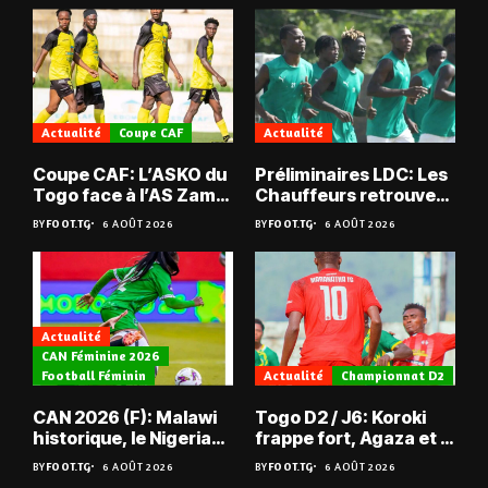
Actualité
Coupe CAF
Actualité
Coupe CAF: L’ASKO du
Préliminaires LDC: Les
Togo face à l’AS Zam
Chauffeurs retrouvent
du Niger
les Mimos
BY
FOOT.TG
6 AOÛT 2026
BY
FOOT.TG
6 AOÛT 2026
Actualité
CAN Féminine 2026
Football Féminin
Actualité
Championnat D2
CAN 2026 (F): Malawi
Togo D2 / J6: Koroki
historique, le Nigeria
frappe fort, Agaza et la
sauvé, la Zambie
JCA assurent,
BY
FOOT.TG
6 AOÛT 2026
BY
FOOT.TG
6 AOÛT 2026
éliminée
suspense avant Sara