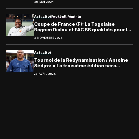
30 MAI 2024
Actualité
Football Féminin
Coupe de France (F): La Togolaise
Bagnim Dialou et l’AC BB qualifiés pour le
Tour Fédéral
3 NOVEMBRE 2025
Actualité
Tournoi de la Redynamisation / Antoine
Sédjro: « La troisième édition sera
âprement disputée… »
26 AVRIL 2025