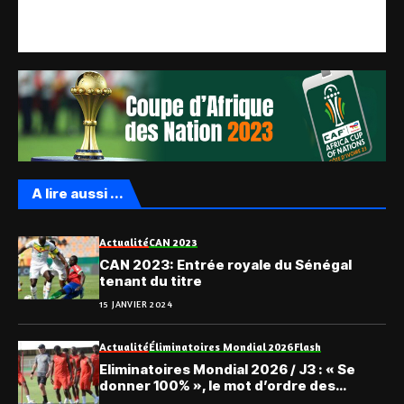
A lire aussi ...
Actualité
CAN 2023
CAN 2023: Entrée royale du Sénégal
tenant du titre
15 JANVIER 2024
Actualité
Éliminatoires Mondial 2026
Flash
Eliminatoires Mondial 2026 / J3 : « Se
donner 100% », le mot d’ordre des
Eperviers à l’entame des préparatifs