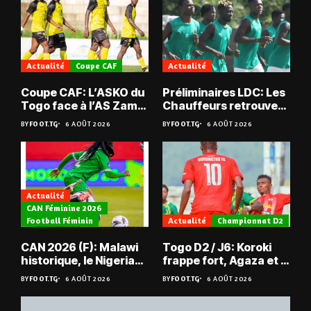
Actualité
Coupe CAF
Actualité
Coupe CAF: L’ASKO du
Préliminaires LDC: Les
Togo face à l’AS Zam
Chauffeurs retrouvent
du Niger
les Mimos
BY
FOOT.TG
6 AOÛT 2026
BY
FOOT.TG
6 AOÛT 2026
Actualité
CAN Féminine 2026
Football Féminin
Actualité
Championnat D2
CAN 2026 (F): Malawi
Togo D2 / J6: Koroki
historique, le Nigeria
frappe fort, Agaza et la
sauvé, la Zambie
JCA assurent,
BY
FOOT.TG
6 AOÛT 2026
BY
FOOT.TG
6 AOÛT 2026
éliminée
suspense avant Sara
FC – Doumbé FC