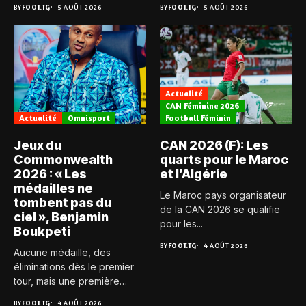
BY
FOOT.TG
5 AOÛT 2026
BY
FOOT.TG
5 AOÛT 2026
Actualité
CAN Féminine 2026
Actualité
Omnisport
Football Féminin
Jeux du
CAN 2026 (F): Les
Commonwealth
quarts pour le Maroc
2026 : « Les
et l’Algérie
médailles ne
Le Maroc pays organisateur
tombent pas du
de la CAN 2026 se qualifie
ciel », Benjamin
pour les...
Boukpeti
BY
FOOT.TG
4 AOÛT 2026
Aucune médaille, des
éliminations dès le premier
tour, mais une première
expérience...
BY
FOOT.TG
4 AOÛT 2026