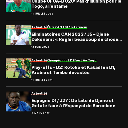
Coupe UFOA-B U20: Pas d’illusion pour le
Togo, à l’entame
11 JUILLET 2025
Actualité
Élim CAN 2023
Interview
Éliminatoires CAN 2023 / J5 – Djene
Dakonam : « Régler beaucoup de choses
avant le match face à Eswatini…»
12 JUIN 2023
Actualité
Championnat D2
Foot Au Togo
Play-offs – D2: Kotoko et Kakadl en D1,
Arabia et Tambo dévastés
11 JUILLET 2021
Actualité
Espagne D1 / J27 : Défaite de Djene et
Getafe face à l’Espanyol de Barcelone
5 MARS 2022