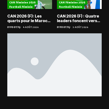
CAN Féminine 2026
CAN Féminine 2026
Football Féminin
Football Féminin
CAN 2026 (F): Les
CAN 2026 (F) : Quatre
quarts pour le Maroc
leaders foncent vers
et l’Algérie
les quarts
BY
FOOT.TG
4 AOÛT 2026
BY
FOOT.TG
3 AOÛT 2026