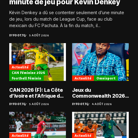
minute de jeu pour Kévin Denkey
Kévin Denkey a dû se contenter seulement d’une minute
de jeu, lors du match de League Cup, face au club
mexicain du FC Pachuta. À la fin du match, il...
BY
FOOT.TG
5 AOÛT 2026
Actualité
CAN Féminine 2026
Football Féminin
Actualité
Omnisport
CAN 2026 (F): La Côte
Jeux du
d’Ivoire et l’Afrique du
Commonwealth 2026 :
Sud en quarts
« Les médailles ne
BY
FOOT.TG
5 AOÛT 2026
BY
FOOT.TG
4 AOÛT 2026
tombent pas du ciel »,
Benjamin Boukpeti
Actualité
Actualité