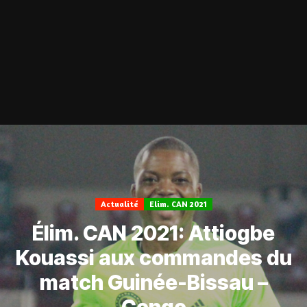
Actualité
Elim. CAN 2021
Élim. CAN 2021: Attiogbe
Kouassi aux commandes du
match Guinée-Bissau –