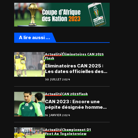
A lire aussi ...
Actualité
Éliminatoires CAN 2025
Flash
Eliminatoires CAN 2025 :
Les dates officielles des
deux premiers matchs des
30 JUILLET 2024
Eperviers
Actualité
CAN 2023
Flash
CAN 2023 : Encore une
pépite désignée homme
du match
16 JANVIER 2024
Actualité
Championnat D1
Foot Au Togo
Interview