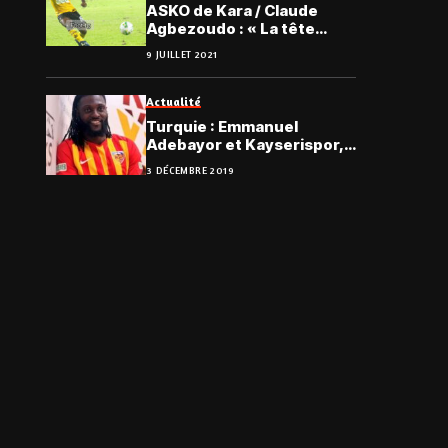
ASKO de Kara / Claude
Agbezoudo : « La tête
froide et les rendez-vous,
9 JUILLET 2021
comme ils se présentent…
»
Actualité
Turquie : Emmanuel
Adebayor et Kayserispor,
c’est terminé (vidéo)
3 DÉCEMBRE 2019