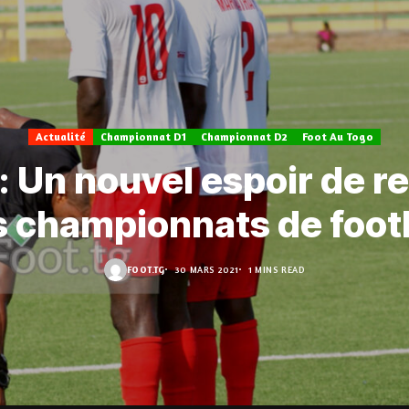
Actualité
Championnat D1
Championnat D2
Foot Au Togo
 Un nouvel espoir de r
 championnats de foot
FOOT.TG
30 MARS 2021
1 MINS READ