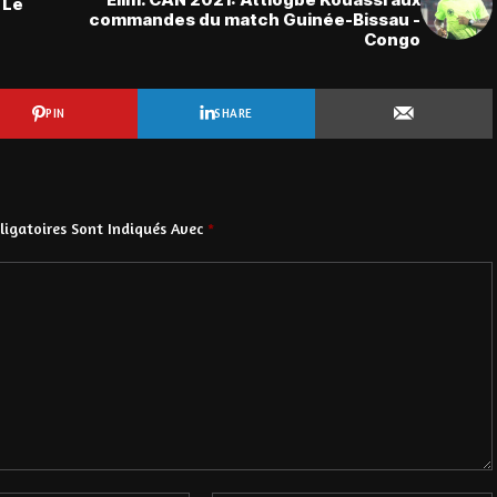
 Le
commandes du match Guinée-Bissau -
Congo
PIN
SHARE
igatoires Sont Indiqués Avec
*