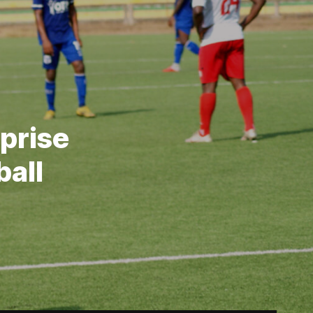
eprise
ball