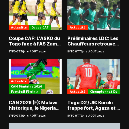
Actualité
Coupe CAF
Actualité
Coupe CAF: L’ASKO du
Préliminaires LDC: Les
Togo face à l’AS Zam
Chauffeurs retrouvent
du Niger
les Mimos
BY
FOOT.TG
6 AOÛT 2026
BY
FOOT.TG
6 AOÛT 2026
Actualité
CAN Féminine 2026
Football Féminin
Actualité
Championnat D2
CAN 2026 (F): Malawi
Togo D2 / J6: Koroki
historique, le Nigeria
frappe fort, Agaza et la
sauvé, la Zambie
JCA assurent,
BY
FOOT.TG
6 AOÛT 2026
BY
FOOT.TG
6 AOÛT 2026
éliminée
suspense avant Sara
FC – Doumbé FC