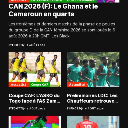
CAN 2026 (F): Le Ghana et le
Cameroun en quarts
Les troisièmes et derniers matchs de la phase de poules
du groupe D de la CAN féminine 2026 se sont joués le 6
août 2026 à 20h GMT. Les Black...
BY
FOOT.TG
7 AOÛT 2026
Actualité
Coupe CAF
Actualité
Coupe CAF: L’ASKO du
Préliminaires LDC: Les
Togo face à l’AS Zam
Chauffeurs retrouvent
du Niger
les Mimos
BY
FOOT.TG
6 AOÛT 2026
BY
FOOT.TG
6 AOÛT 2026