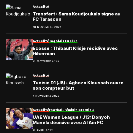
Actualité
Transfert : Sama Koudjoukalo signe au
FC Tarascon
28 NOVEMBRE 2022
Actualité
Togolais En Club
Écosse : Thibault Klidjè récidive avec
Hibernian
27 OCTOBRE 2025
Actualité
Tunisie D1 (J6) : Agbozo Klousseh ouvre
son compteur but
7 NOVEMBRE 2022
Actualité
Football Féminin
Interview
UAE Women League / J13: Donyoh
Manéla décisive avec Al Ain FC
16 AVRIL 2022