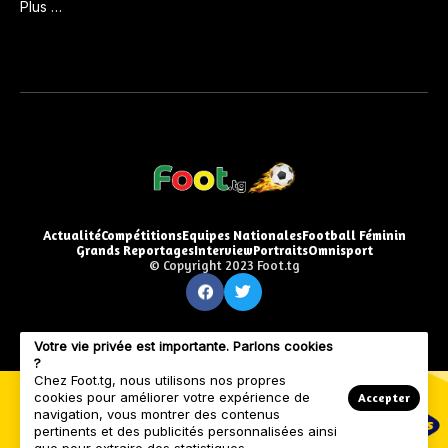
Plus …
Actualité
Compétitions
Equipes Nationales
Football Féminin
Grands Reportages
Interview
Portraits
Omnisport
© Copyright 2023 Foot.tg
Votre vie privée est importante. Parlons cookies
?
Chez Foot.tg, nous utilisons nos propres
cookies pour améliorer votre expérience de
Accepter
navigation, vous montrer des contenus
pertinents et des publicités personnalisées ainsi