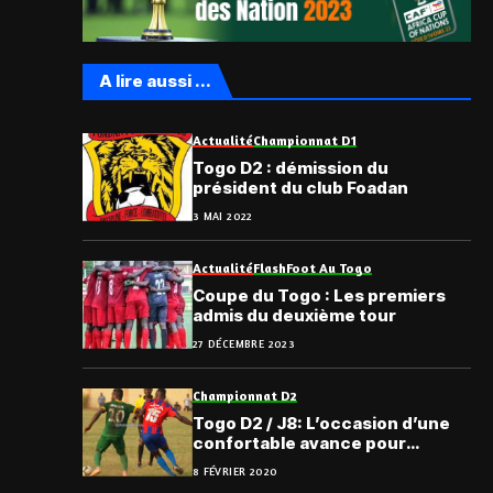
A lire aussi ...
Actualité
Championnat D1
Togo D2 : démission du
président du club Foadan
3 MAI 2022
Actualité
Flash
Foot Au Togo
Coupe du Togo : Les premiers
admis du deuxième tour
27 DÉCEMBRE 2023
Championnat D2
Togo D2 / J8: L’occasion d’une
confortable avance pour
l’Entente2; toutes les affiches
8 FÉVRIER 2020