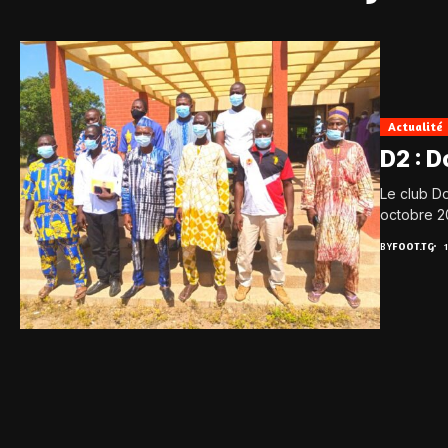
Actualité
D2 : 
Le club D
octobre 20
BY
FOOT.TG