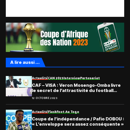
A lire aussi ...
Actualité
CAN 2023
Interview
Partenariat
CAF – VISA : Veron Mosengo-Omba livre
le secret de l’attractivité du football
africain
12 OCTOBRE 2023
Actualité
Flash
Foot Au Togo
Coupe de l’indépendance / Pafio DOBOU :
« L’enveloppe sera assez conséquente »