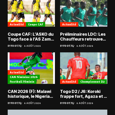
Actualité
Coupe CAF
Actualité
Coupe CAF: L’ASKO du
Préliminaires LDC: Les
Togo face à l’AS Zam
Chauffeurs retrouvent
du Niger
les Mimos
BY
FOOT.TG
6 AOÛT 2026
BY
FOOT.TG
6 AOÛT 2026
Actualité
CAN Féminine 2026
Football Féminin
Actualité
Championnat D2
CAN 2026 (F): Malawi
Togo D2 / J6: Koroki
historique, le Nigeria
frappe fort, Agaza et la
sauvé, la Zambie
JCA assurent,
BY
FOOT.TG
6 AOÛT 2026
BY
FOOT.TG
6 AOÛT 2026
éliminée
suspense avant Sara
FC – Doumbé FC