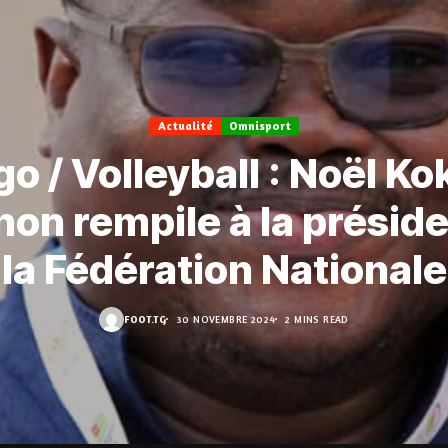
Actualité
Omnisport
o / Volleyball : Noël K
on rempile à la présid
la Fédération Nationale
FOOT.TG
30 NOVEMBRE 2024
2 MINS READ