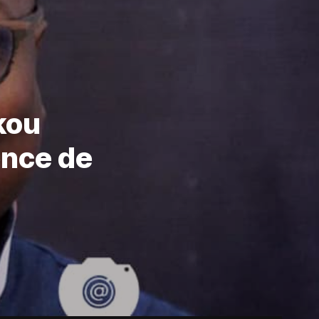
okou
ence de