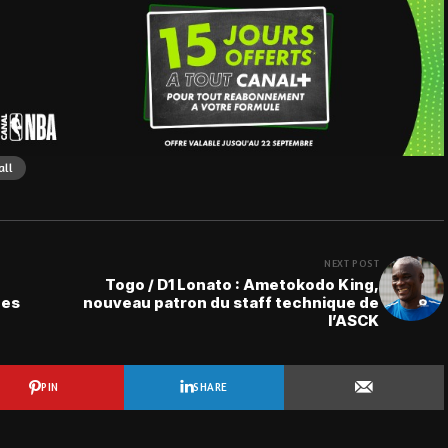
all
NEXT POST
Togo / D1 Lonato : Ametokodo King,
des
nouveau patron du staff technique de
l’ASCK
PIN
SHARE