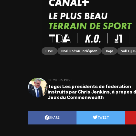
FTVB
Noël Kokou Tadégnon
Togo
Volley-B
PREVIOUS POST
Togo: Les présidents de fédération
instruits par Chris Jenkins, à propos 
Jeux du Commonwealth
SHARE
TWEET