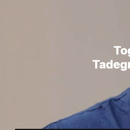
Tog
Tadegn