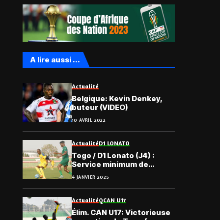
A lire aussi ...
Actualité
Belgique: Kevin Denkey,
buteur (VIDEO)
10 AVRIL 2022
Actualité
D1 LONATO
Togo / D1 Lonato (J4) :
Service minimum de
l’Entente 2 face à Espoir
4 JANVIER 2025
FC
Actualité
QCAN U17
Élim. CAN U17: Victorieuse