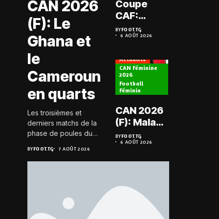
CAN 2026
Coupe
Prélimi
CAF:
(F): Le
LDC: L
L’ASKO du
BY
FOOT.TG
Chauff
Ghana et
6 AOÛT 2026
Togo face
BY
FOOT.TG
6 AOÛT 202
retrou
à l’AS Zam
le
les Mi
Actualité
du Niger
CAN Féminine
Cameroun
2026
Football
Actualité
en quarts
Féminin
Championn
CAN 2026
Les troisièmes et
Togo D2
(F): Malawi
derniers matchs de la
Koroki
historique,
phase de poules du
BY
FOOT.TG
frappe 
6 AOÛT 2026
groupe D de la CAN
le Nigeria
BY
FOOT.TG
BY
FOOT.TG
7 AOÛT 2026
6 AOÛT 202
Agaza e
féminine 2026 se sont
sauvé, la
JCA
joués le 6 août 2026 à
Zambie
20h GMT. Les Black...
assure
éliminée
suspe
avant S
FC – D