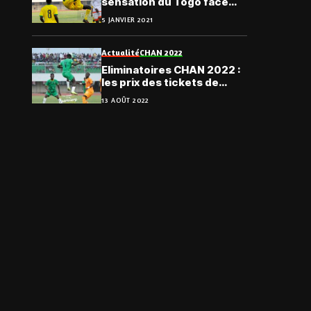
sensation du Togo face
Niger
5 JANVIER 2021
Actualité
CHAN 2022
Eliminatoires CHAN 2022 :
les prix des tickets de
Togo vs Niger dévoilés
13 AOÛT 2022