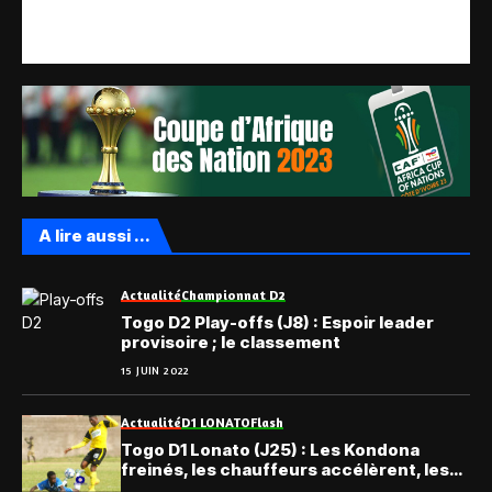
A lire aussi ...
Actualité
Championnat D2
Togo D2 Play-offs (J8) : Espoir leader
provisoire ; le classement
15 JUIN 2022
Actualité
D1 LONATO
Flash
Togo D1 Lonato (J25) : Les Kondona
freinés, les chauffeurs accélèrent, les
Anges s’enfoncent