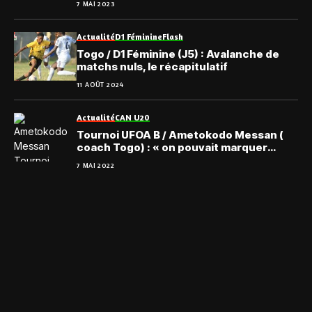
7 MAI 2023
Actualité
D1 Féminine
Flash
Togo / D1 Féminine (J5) : Avalanche de
matchs nuls, le récapitulatif
11 AOÛT 2024
Actualité
CAN U20
Tournoi UFOA B / Ametokodo Messan (
coach Togo) : « on pouvait marquer
mais… »
7 MAI 2022