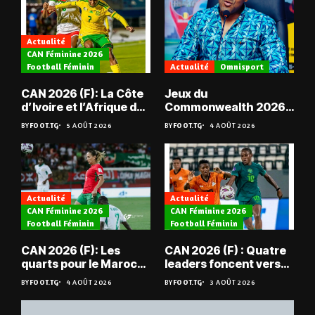
Actualité
CAN Féminine 2026
Football Féminin
Actualité
Omnisport
CAN 2026 (F): La Côte
Jeux du
d’Ivoire et l’Afrique du
Commonwealth 2026 :
Sud en quarts
« Les médailles ne
BY
FOOT.TG
5 AOÛT 2026
BY
FOOT.TG
4 AOÛT 2026
tombent pas du ciel »,
Benjamin Boukpeti
Actualité
Actualité
CAN Féminine 2026
CAN Féminine 2026
Football Féminin
Football Féminin
CAN 2026 (F): Les
CAN 2026 (F) : Quatre
quarts pour le Maroc
leaders foncent vers
et l’Algérie
les quarts
BY
FOOT.TG
4 AOÛT 2026
BY
FOOT.TG
3 AOÛT 2026