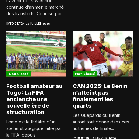
L’avenir de Yaw Annor
continue d’animer le marché
des transferts. Courtisé par...
BY
FOOT.TG
22 JUILLET 2026
Non Classé
Non Classé
Football amateur au
CAN 2025: Le Bénin
Togo : La FIFA
n’atteint pas
enclenche une
finalement les
nouvelle ère de
quarts
structuration
Les Guépards du Bénin
Lomé est le théâtre d’un
auront tout donné dans ces
atelier stratégique initié par
huitièmes de finale...
la FIFA, depuis...
BY
FOOT.TG
5 JANVIER 2026