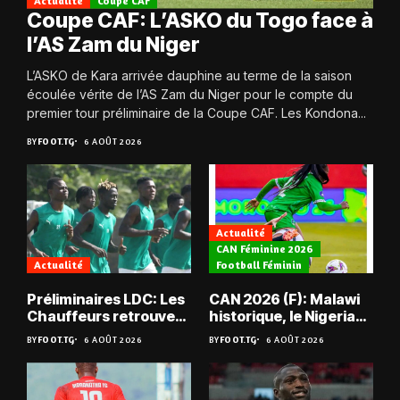
Actualité
Coupe CAF
Coupe CAF: L’ASKO du Togo face à
l’AS Zam du Niger
L’ASKO de Kara arrivée dauphine au terme de la saison
écoulée vérite de l’AS Zam du Niger pour le compte du
premier tour préliminaire de la Coupe CAF. Les Kondona...
BY
FOOT.TG
6 AOÛT 2026
Actualité
CAN Féminine 2026
Actualité
Football Féminin
Préliminaires LDC: Les
CAN 2026 (F): Malawi
Chauffeurs retrouvent
historique, le Nigeria
les Mimos
sauvé, la Zambie
BY
FOOT.TG
6 AOÛT 2026
BY
FOOT.TG
6 AOÛT 2026
éliminée