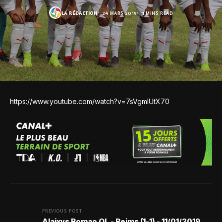
LA RÉDACTION
24 MARS 2019
1 MINS READ
https://www.youtube.com/watch?v=7sVgmlUtX70
PREVIOUS POST
Alaixys Romao OL - Reims (1-1) - 11/01/2019