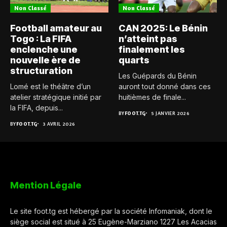
Non Classé
Non Classé
Football amateur au
CAN 2025: Le Bénin
Togo : La FIFA
n’atteint pas
enclenche une
finalement les
nouvelle ère de
quarts
structuration
Les Guépards du Bénin
Lomé est le théâtre d’un
auront tout donné dans ces
atelier stratégique initié par
huitièmes de finale...
la FIFA, depuis...
BY
FOOT.TG
5 JANVIER 2026
BY
FOOT.TG
3 AVRIL 2026
Mention Légale
Le site foot.tg est hébergé par la société Infomaniak, dont le
siège social est situé à 25 Eugène-Marziano 1227 Les Acacias