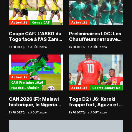
Actualité
Coupe CAF
Actualité
Coupe CAF: L’ASKO du
Préliminaires LDC: Les
Togo face à l’AS Zam
Chauffeurs retrouvent
du Niger
les Mimos
BY
FOOT.TG
6 AOÛT 2026
BY
FOOT.TG
6 AOÛT 2026
Actualité
CAN Féminine 2026
Football Féminin
Actualité
Championnat D2
CAN 2026 (F): Malawi
Togo D2 / J6: Koroki
historique, le Nigeria
frappe fort, Agaza et la
sauvé, la Zambie
JCA assurent,
BY
FOOT.TG
6 AOÛT 2026
BY
FOOT.TG
6 AOÛT 2026
éliminée
suspense avant Sara
FC – Doumbé FC