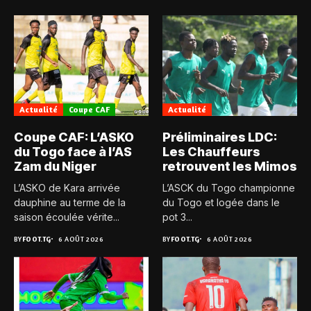
Actualité
Coupe CAF
Actualité
Coupe CAF: L’ASKO
Préliminaires LDC:
du Togo face à l’AS
Les Chauffeurs
Zam du Niger
retrouvent les Mimos
L’ASKO de Kara arrivée
L’ASCK du Togo championne
dauphine au terme de la
du Togo et logée dans le
saison écoulée vérite...
pot 3...
BY
FOOT.TG
6 AOÛT 2026
BY
FOOT.TG
6 AOÛT 2026