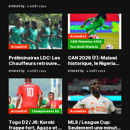
BY
FOOT.TG
6 AOÛT 2026
Actualité
CAN Féminine 2026
Actualité
Football Féminin
Préliminaires LDC: Les
CAN 2026 (F): Malawi
Chauffeurs retrouvent
historique, le Nigeria
les Mimos
sauvé, la Zambie
BY
FOOT.TG
6 AOÛT 2026
BY
FOOT.TG
6 AOÛT 2026
éliminée
Actualité
Championnat D2
Actualité
Togo D2 / J6: Koroki
MLS / League Cup:
frappe fort, Agaza et la
Seulement une minute