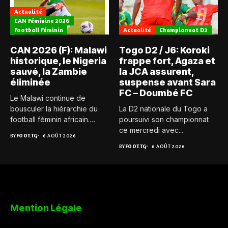
Actualité
CAN Féminine 2026
Football Féminin
Actualité
Championnat D2
CAN 2026 (F): Malawi
Togo D2 / J6: Koroki
historique, le Nigeria
frappe fort, Agaza et
sauvé, la Zambie
la JCA assurent,
éliminée
suspense avant Sara
FC – Doumbé FC
Le Malawi continue de
bousculer la hiérarchie du
La D2 nationale du Togo a
football féminin africain.
poursuivi son championnat
Pour...
ce mercredi avec...
BY
FOOT.TG
6 AOÛT 2026
BY
FOOT.TG
6 AOÛT 2026
Mention Légale