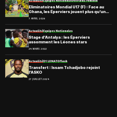
Actualité
Equipes Nationales
Football Féminin
Eliminatoires Mondial U17 (F) : Face au
Ghana, les Éperviers jouent plus qu’un
match
7 AVRIL 2026
Actualité
Equipes Nationales
Stage d’Antalya : les Éperviers
assomment les Léones stars
24 MARS 2022
Actualité
D1 LONATO
Flash
Transfert : Issam Tchadjobo rejoint
l’ASKO
27 JUILLET 2024