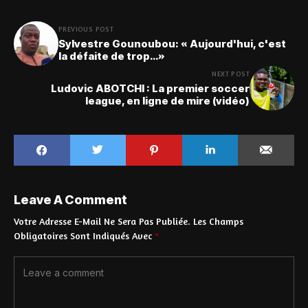
PREVIOUS POST
Sylvestre Gounoubou: « Aujourd'hui, c'est
la défaite de trop…»
NEXT POST
Ludovic ABOTCHI : La premier soccer
league, en ligne de mire (vidéo)
Leave A Comment
Votre Adresse E-Mail Ne Sera Pas Publiée.
Les Champs
Obligatoires Sont Indiqués Avec
*