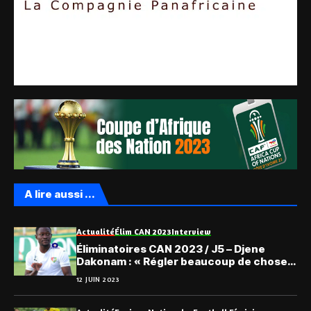
A lire aussi ...
Actualité
Élim CAN 2023
Interview
Éliminatoires CAN 2023 / J5 – Djene
Dakonam : « Régler beaucoup de choses
avant le match face à Eswatini…»
12 JUIN 2023