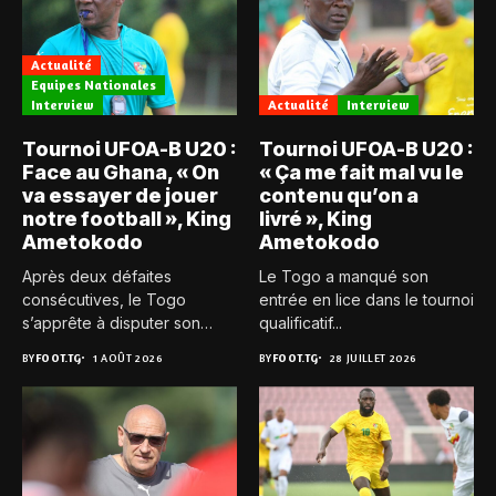
Actualité
Equipes Nationales
Interview
Actualité
Interview
Tournoi UFOA-B U20 :
Tournoi UFOA-B U20 :
Face au Ghana, « On
« Ça me fait mal vu le
va essayer de jouer
contenu qu’on a
notre football », King
livré », King
Ametokodo
Ametokodo
Après deux défaites
Le Togo a manqué son
consécutives, le Togo
entrée en lice dans le tournoi
s’apprête à disputer son
qualificatif...
troisième et...
BY
FOOT.TG
1 AOÛT 2026
BY
FOOT.TG
28 JUILLET 2026