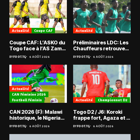
Actualité
Coupe CAF
Actualité
Coupe CAF: L’ASKO du
Préliminaires LDC: Les
Togo face à l’AS Zam
Chauffeurs retrouvent
du Niger
les Mimos
BY
FOOT.TG
6 AOÛT 2026
BY
FOOT.TG
6 AOÛT 2026
Actualité
CAN Féminine 2026
Football Féminin
Actualité
Championnat D2
CAN 2026 (F): Malawi
Togo D2 / J6: Koroki
historique, le Nigeria
frappe fort, Agaza et la
sauvé, la Zambie
JCA assurent,
BY
FOOT.TG
6 AOÛT 2026
BY
FOOT.TG
6 AOÛT 2026
éliminée
suspense avant Sara
FC – Doumbé FC