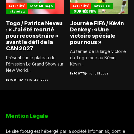
Actualité
Foot Au Togo
Actualité
Interview
Interview
JOURNÉE FIFA
Togo / Patrice Neveu
Journée FIFA / Kévin
: « J’ai été recruté
Denkey : « Une
pour reconstruire »
victoire spéciale
avant le défi de la
pour nous »
CAN 2027
Au terme de la large victoire
Présent sur le plateau de
du Togo face au Bénin,
l’émission Le Grand Show sur
Kévin...
New World...
BY
FOOT.TG
10 JUIN 2026
BY
FOOT.TG
14 JUILLET 2026
Mention Légale
Le site foot.tg est hébergé par la société Infomaniak, dont le