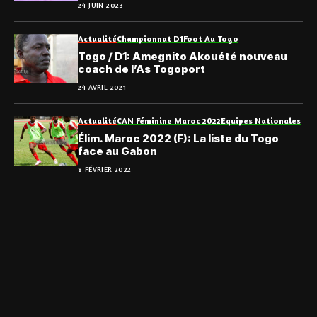
24 JUIN 2023
Actualité
Championnat D1
Foot Au Togo
Togo / D1: Amegnito Akouété nouveau
coach de l’As Togoport
24 AVRIL 2021
Actualité
CAN Féminine Maroc 2022
Equipes Nationales
Élim. Maroc 2022 (F): La liste du Togo
face au Gabon
8 FÉVRIER 2022