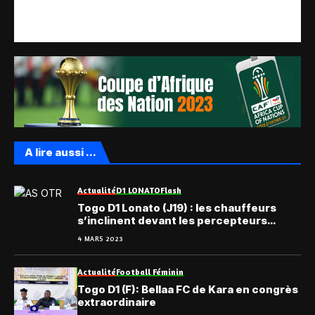
A lire aussi ...
Actualité
D1 LONATO
Flash
Togo D1 Lonato (J19) : les chauffeurs
s’inclinent devant les percepteurs
d’impôts
4 MARS 2023
Actualité
Football Féminin
Togo D1 (F): Bellaa FC de Kara en congrès
extraordinaire