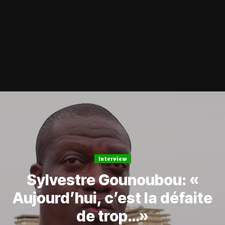
Interview
Sylvestre Gounoubou: «
Aujourd’hui, c’est la défaite
de trop…»